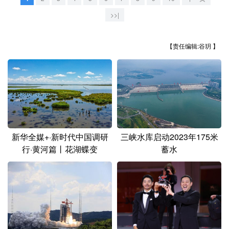
山东
河南
湖北
湖南
>>|
广东
广西
海南
重庆
四川
贵州
云南
西藏
【责任编辑:谷玥 】
陕西
甘肃
青海
宁夏
新疆
内蒙古
黑龙江
多语种频道
新华全媒+·新时代中国调研
三峡水库启动2023年175米
行·黄河篇丨花湖蝶变
蓄水
English
Español
Français
عربى
Русский язык
日本語
한국어
Deutsch
Português