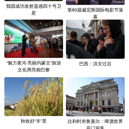
我国成功发射遥感四十号卫
第80届威尼斯国际电影节落
星
幕
“魅力黄河·亮丽内蒙古”旅游
巴西：洪灾过后
文化周亮相巴黎
秋收好“丰”景
比利时布鲁塞尔：啤酒世界
开门迎客