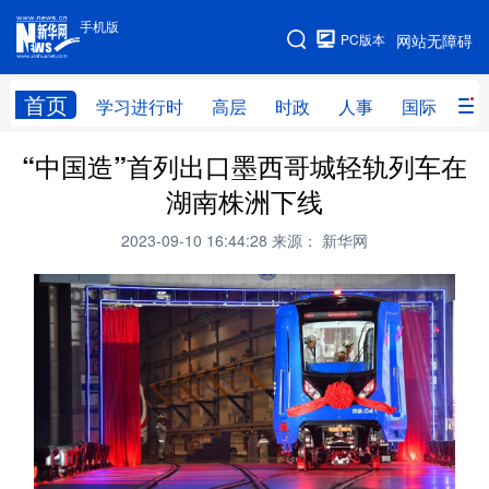
手机版
手机版
PC版本
网站无障碍
网站地图
首页
学习进行时
高层
时政
人事
国际
财
“中国造”首列出口墨西哥城轻轨列车在
学习进行时
高层
时政
人事
湖南株洲下线
国际
财经
网评
港澳
2023-09-10 16:44:28
来源： 新华网
台湾
思客智库
全球连线
教育
科技
科创
量子
体育
文化
书画
健康
军事
访谈
视频
图片
政务
法律
中央文件
金融
汽车
食品
人居
信息化
数字经济