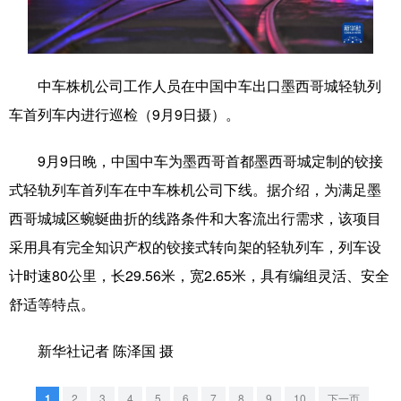
学术中国
乡村振兴
银龄
溯源中国
城市
旅游
能源
会展
中车株机公司工作人员在中国中车出口墨西哥城轻轨列
彩票
娱乐
时尚
悦读
车首列车内进行巡检（9月9日摄）。
公益
一带一路
亚太网
上市公司
9月9日晚，中国中车为墨西哥首都墨西哥城定制的铰接
文化产业
式轻轨列车首列车在中车株机公司下线。据介绍，为满足墨
西哥城城区蜿蜒曲折的线路条件和大客流出行需求，该项目
采用具有完全知识产权的铰接式转向架的轻轨列车，列车设
地方频道
计时速80公里，长29.56米，宽2.65米，具有编组灵活、安全
北京
天津
河北
山西
舒适等特点。
辽宁
吉林
上海
江苏
新华社记者 陈泽国 摄
浙江
安徽
福建
江西
1
2
3
4
5
6
7
8
9
10
下一页