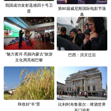
我国成功发射遥感四十号卫
第80届威尼斯国际电影节落
星
幕
“魅力黄河·亮丽内蒙古”旅游
巴西：洪灾过后
文化周亮相巴黎
秋收好“丰”景
比利时布鲁塞尔：啤酒世界
开门迎客