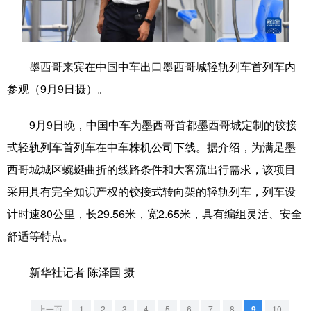
学术中国
乡村振兴
银龄
溯源中国
城市
旅游
能源
会展
墨西哥来宾在中国中车出口墨西哥城轻轨列车首列车内
彩票
娱乐
时尚
悦读
参观（9月9日摄）。
公益
一带一路
亚太网
上市公司
9月9日晚，中国中车为墨西哥首都墨西哥城定制的铰接
文化产业
式轻轨列车首列车在中车株机公司下线。据介绍，为满足墨
西哥城城区蜿蜒曲折的线路条件和大客流出行需求，该项目
采用具有完全知识产权的铰接式转向架的轻轨列车，列车设
地方频道
计时速80公里，长29.56米，宽2.65米，具有编组灵活、安全
北京
天津
河北
山西
舒适等特点。
辽宁
吉林
上海
江苏
新华社记者 陈泽国 摄
浙江
安徽
福建
江西
上一页
1
2
3
4
5
6
7
8
9
10