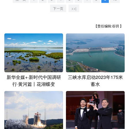
山东
河南
湖北
湖南
下一页
>>|
广东
广西
海南
重庆
四川
贵州
云南
西藏
【责任编辑:谷玥 】
陕西
甘肃
青海
宁夏
新疆
内蒙古
黑龙江
多语种频道
新华全媒+·新时代中国调研
三峡水库启动2023年175米
行·黄河篇丨花湖蝶变
蓄水
English
Español
Français
عربى
Русский язык
日本語
한국어
Deutsch
Português