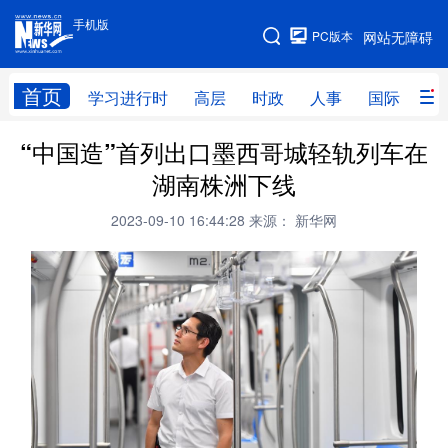
手机版
手机版
PC版本
网站无障碍
网站地图
首页
学习进行时
高层
时政
人事
国际
财
“中国造”首列出口墨西哥城轻轨列车在
学习进行时
高层
时政
人事
湖南株洲下线
国际
财经
网评
港澳
2023-09-10 16:44:28
来源： 新华网
台湾
思客智库
全球连线
教育
科技
科创
量子
体育
文化
书画
健康
军事
访谈
视频
图片
政务
法律
中央文件
金融
汽车
食品
人居
信息化
数字经济