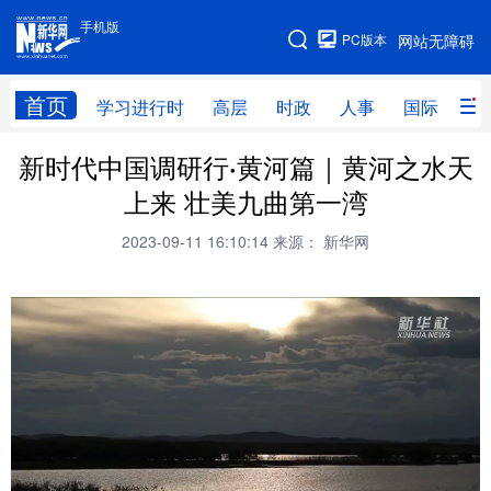
手机版
手机版
PC版本
网站无障碍
网站地图
首页
学习进行时
高层
时政
人事
国际
财
新时代中国调研行·黄河篇｜黄河之水天
学习进行时
高层
时政
人事
上来 壮美九曲第一湾
国际
财经
网评
港澳
2023-09-11 16:10:14
来源： 新华网
台湾
思客智库
全球连线
教育
科技
科创
量子
体育
文化
书画
健康
军事
访谈
视频
图片
政务
法律
中央文件
金融
汽车
食品
人居
信息化
数字经济