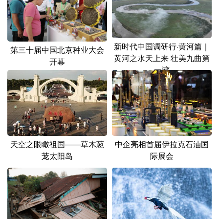
新时代中国调研行·黄河篇｜
第三十届中国北京种业大会
黄河之水天上来 壮美九曲第
开幕
一湾
天空之眼瞰祖国——草木葱
中企亮相首届伊拉克石油国
茏太阳岛
际展会