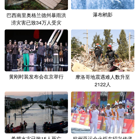
瀑布鹇影
巴西南里奥格兰德州暴雨洪
涝灾害已致34万人受灾
黄刚时装发布会在京举行
摩洛哥地震遇难人数升至
2122人
希腊水灾已致15人死亡
杭州亚运会火炬在绍兴传递