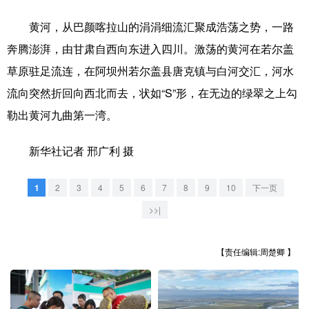
山东
河南
湖北
湖南
黄河，从巴颜喀拉山的涓涓细流汇聚成浩荡之势，一路
广东
广西
海南
重庆
奔腾澎湃，由甘肃自西向东进入四川。激荡的黄河在若尔盖
四川
贵州
云南
西藏
草原驻足流连，在阿坝州若尔盖县唐克镇与白河交汇，河水
陕西
甘肃
青海
宁夏
流向突然折回向西北而去，状如“S”形，在无边的绿翠之上勾
勒出黄河九曲第一湾。
新疆
内蒙古
黑龙江
新华社记者 邢广利 摄
多语种频道
1
2
3
4
5
6
7
8
9
10
下一页
English
Español
Français
عربى
>>|
Русский язык
日本語
한국어
【责任编辑:周楚卿 】
Deutsch
Português