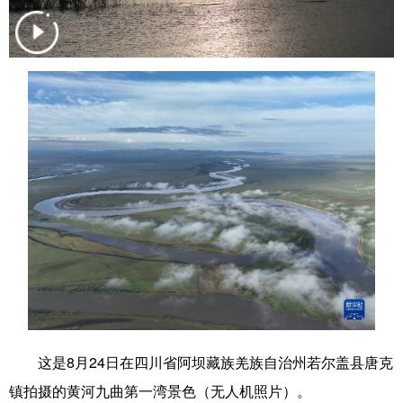
学术中国
乡村振兴
银龄
溯源中国
城市
旅游
能源
会展
彩票
娱乐
时尚
悦读
公益
一带一路
亚太网
上市公司
文化产业
地方频道
北京
天津
河北
山西
辽宁
吉林
上海
江苏
这是8月24日在四川省阿坝藏族羌族自治州若尔盖县唐克
浙江
安徽
福建
江西
镇拍摄的黄河九曲第一湾景色（无人机照片）。