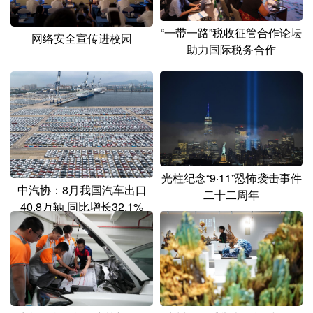
山东
河南
湖北
湖南
“一带一路”税收征管合作论坛
广东
广西
海南
重庆
网络安全宣传进校园
助力国际税务合作
四川
贵州
云南
西藏
陕西
甘肃
青海
宁夏
新疆
内蒙古
黑龙江
多语种频道
光柱纪念“9·11”恐怖袭击事件
中汽协：8月我国汽车出口
二十二周年
40.8万辆 同比增长32.1%
English
Español
Français
عربى
Русский язык
日本語
한국어
Deutsch
Português