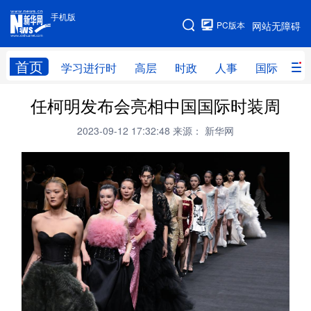
手机版
手机版
PC版本
网站无障碍
网站地图
首页
学习进行时
高层
时政
人事
国际
财
任柯明发布会亮相中国国际时装周
学习进行时
高层
时政
人事
2023-09-12 17:32:48
来源： 新华网
国际
财经
网评
港澳
台湾
思客智库
全球连线
教育
科技
科创
量子
体育
文化
书画
健康
军事
访谈
视频
图片
政务
法律
中央文件
金融
汽车
食品
人居
信息化
数字经济