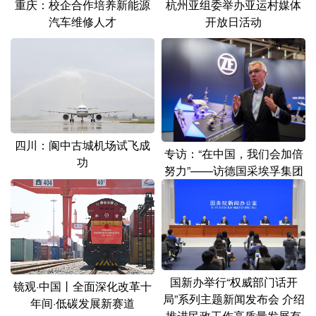
重庆：校企合作培养新能源
杭州亚组委举办亚运村媒体
汽车维修人才
开放日活动
四川：阆中古城机场试飞成
专访：“在中国，我们会加倍
功
努力”——访德国采埃孚集团
董事会主席柯皓哲
国新办举行“权威部门话开
镜观·中国丨全面深化改革十
局”系列主题新闻发布会 介绍
年间·低碳发展新赛道
推进民政工作高质量发展有