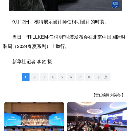
学术中国
乡村振兴
银龄
溯源中国
9月12日，模特展示设计师任柯明设计的时装。
城市
旅游
能源
会展
彩票
娱乐
时尚
悦读
当日，“RILLKEM·任柯明”时装发布会在北京中国国际时
装周（2024春夏系列）上举行。
公益
一带一路
亚太网
上市公司
文化产业
新华社记者 李贺 摄
1
2
3
4
5
6
7
8
下一页
地方频道
【责任编辑:刘笑冬 】
北京
天津
河北
山西
辽宁
吉林
上海
江苏
浙江
安徽
福建
江西