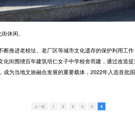
化街休闲。
断推进老校址、老厂区等城市文化遗存的保护利用工作
文化街围绕百年建筑培仁女子中学校舍而建，通过改造提
，成为当地文旅融合发展的重要载体，2022年入选首批
上一页
1
2
3
4
5
6