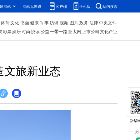
建网站
网站无障碍
客户端
手机版
站内搜索
体育
文化
书画
健康
军事
访谈
视频
图片
政务
法律
中央文件
展
彩票
娱乐
时尚
悦读
公益
一带一路
亚太网
上市公司
文化产业
造文旅新业态