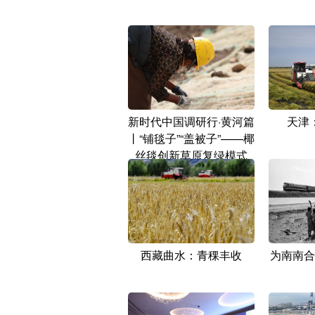
新时代中国调研行·黄河篇
天津
丨“铺毯子”“盖被子”——椰
丝毯创新草原复绿模式
西藏曲水：青稞丰收
为南南合