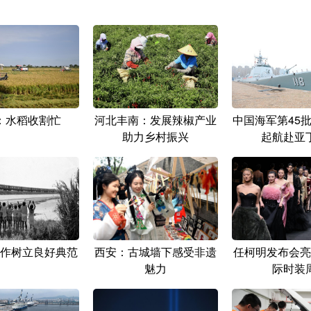
：水稻收割忙
河北丰南：发展辣椒产业
中国海军第45
助力乡村振兴
起航赴亚
作树立良好典范
西安：古城墙下感受非遗
任柯明发布会亮
魅力
际时装