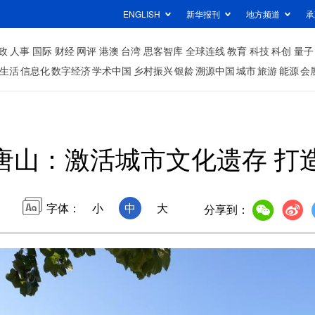
ENGLISH
新华报刊
地方频道
承
政
人事
国际
财经
网评
港澳
台湾
思客智库
全球连线
教育
科技
科创
量子
生活
信息化
数字经济
学术中国
乡村振兴
银龄
溯源中国
城市
旅游
能源
会
唐山：激活城市文化遗存 打
字体：
小
中
大
分享到：