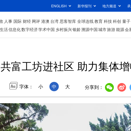
ENGLISH
新华报刊
地方频道
承
政
人事
国际
财经
网评
港澳
台湾
思客智库
全球连线
教育
科技
科创
量子
生活
信息化
数字经济
学术中国
乡村振兴
银龄
溯源中国
城市
旅游
能源
会
共富工坊进社区 助力集体
字体：
小
中
大
分享到：