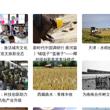
：激活城市文化
新时代中国调研行·黄河篇
天津：水稻
打造文旅新业态
丨“铺毯子”“盖被子”——椰
丝毯创新草原复绿模式
：科技创新助力
西藏曲水：青稞丰收
为南南合作树立
机电产业升级