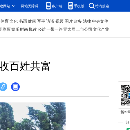
建网站
网站无障碍
客户端
手机版
站内搜索
体育
文化
书画
健康
军事
访谈
视频
图片
政务
法律
中央文件
展
彩票
娱乐
时尚
悦读
公益
一带一路
亚太网
上市公司
文化产业
增收百姓共富