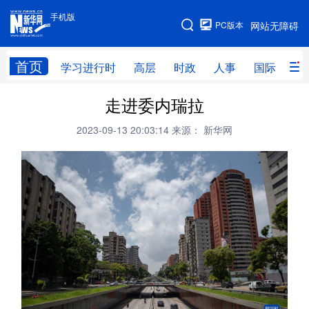
手机版
手机版
PC版本
网站无障碍
网站地图
首页
学习进行时
高层
时政
人事
国际
财
走进委内瑞拉
学习进行时
高层
时政
人事
2023-09-13 20:03:14
来源： 新华网
国际
财经
网评
港澳
台湾
思客智库
全球连线
教育
科技
科创
量子
体育
文化
书画
健康
军事
访谈
视频
图片
政务
法律
中央文件
金融
汽车
食品
人居
信息化
数字经济