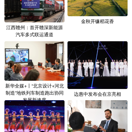
金秋开镰稻花香
江西赣州：首开赣深新能源
汽车多式联运通道
新华全媒+丨“北京设计+河北
制造”地铁列车制造跑出协同
边惠中发布会在京亮相
发展新速度