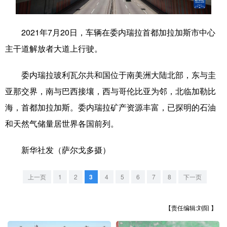
学术中国
乡村振兴
银龄
溯源中国
2021年7月20日，车辆在委内瑞拉首都加拉加斯市中心
城市
旅游
能源
会展
主干道解放者大道上行驶。
彩票
娱乐
时尚
悦读
委内瑞拉玻利瓦尔共和国位于南美洲大陆北部，东与圭
公益
一带一路
亚太网
上市公司
亚那交界，南与巴西接壤，西与哥伦比亚为邻，北临加勒比
文化产业
海，首都加拉加斯。委内瑞拉矿产资源丰富，已探明的石油
和天然气储量居世界各国前列。
地方频道
新华社发（萨尔戈多摄）
北京
天津
河北
山西
上一页
1
2
3
4
5
6
7
8
下一页
辽宁
吉林
上海
江苏
【责任编辑:刘阳 】
浙江
安徽
福建
江西