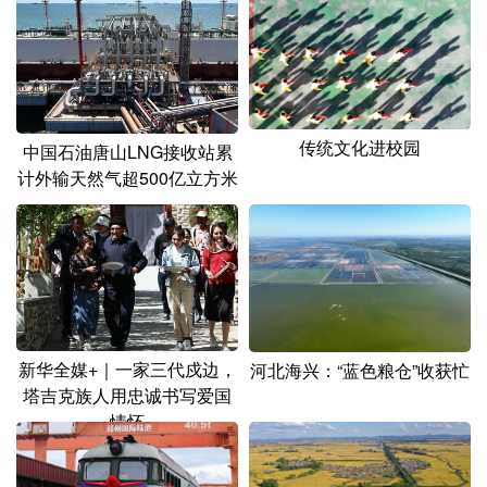
山东
河南
湖北
湖南
广东
广西
海南
重庆
四川
贵州
云南
西藏
陕西
甘肃
青海
宁夏
传统文化进校园
中国石油唐山LNG接收站累
计外输天然气超500亿立方米
新疆
内蒙古
黑龙江
多语种频道
English
Español
Français
عربى
Русский язык
日本語
한국어
新华全媒+｜一家三代戍边，
河北海兴：“蓝色粮仓”收获忙
塔吉克族人用忠诚书写爱国
Deutsch
Português
情怀