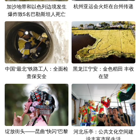
杭州亚运会火炬在台州传递
加沙地带和以色列边境发生
爆炸致5名巴勒斯坦人死亡
中国“最北”铁路工人：全面检
黑龙江宁安：金色稻田 丰收
查保安全
在望
绽放街头——昆曲“快闪”巴黎
河北乐亭：公共文化空间建
设丰富市民生活