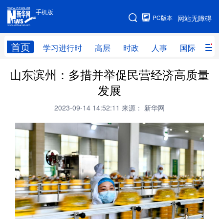
手机版
手机版
PC版本
网站无障碍
网站地图
首页
学习进行时
高层
时政
人事
国际
财
山东滨州：多措并举促民营经济高质量
学习进行时
高层
时政
人事
发展
国际
财经
网评
港澳
2023-09-14 14:52:11
来源： 新华网
台湾
思客智库
全球连线
教育
科技
科创
量子
体育
文化
书画
健康
军事
访谈
视频
图片
政务
法律
中央文件
金融
汽车
食品
人居
信息化
数字经济