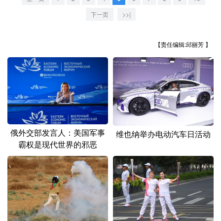
山东
河南
湖北
湖南
下一页
>>|
广东
广西
海南
重庆
四川
贵州
云南
西藏
【责任编辑:邱丽芳 】
陕西
甘肃
青海
宁夏
新疆
内蒙古
黑龙江
多语种频道
俄外交部发言人：美国军事
维也纳举办电动汽车日活动
霸权是现代世界的邪恶
English
Español
Français
عربى
Русский язык
日本語
한국어
Deutsch
Português