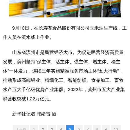
学术中国
乡村振兴
银龄
溯源中国
城市
旅游
能源
会展
9月13日，在长寿花食品股份有限公司玉米油生产线，工
彩票
娱乐
时尚
悦读
作人员在流水线上作业。
公益
一带一路
亚太网
上市公司
山东省滨州市是民营经济大市。为促进民营经济高质量
文化产业
发展，滨州坚持“保主体、活主体、强主体、增主体、稳主
体”一体发力，连续三年实施精准服务市场主体“五大行动”，
推动形成高端铝业、精细化工、智能纺织、食品加工、畜牧
地方频道
水产五大千亿级优势产业集群。2022年，滨州市五大产业集
北京
天津
河北
山西
群营收突破1.22万亿元。
辽宁
吉林
上海
江苏
新华社记者 郭绪雷 摄
浙江
安徽
福建
江西
上一页
1
2
3
4
5
6
7
8
9
10