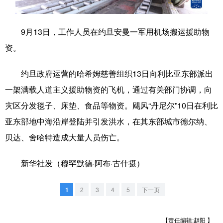
学术中国
乡村振兴
银龄
溯源中国
9月13日，工作人员在约旦安曼一军用机场搬运援助物
城市
旅游
能源
会展
资。
彩票
娱乐
时尚
悦读
约旦政府运营的哈希姆慈善组织13日向利比亚东部派出
公益
一带一路
亚太网
上市公司
一架满载人道主义援助物资的飞机，通过有关部门协调，向
文化产业
灾区分发毯子、床垫、食品等物资。飓风“丹尼尔”10日在利比
亚东部地中海沿岸登陆并引发洪水，在其东部城市德尔纳、
贝达、舍哈特造成大量人员伤亡。
地方频道
新华社发（穆罕默德·阿布·古什摄）
北京
天津
河北
山西
辽宁
吉林
上海
江苏
1
2
3
4
5
下一页
浙江
安徽
福建
江西
【责任编辑:赵阳 】