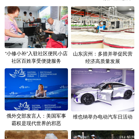
山东
河南
湖北
湖南
广东
广西
海南
重庆
四川
贵州
云南
西藏
陕西
甘肃
青海
宁夏
“小修小补”入驻社区便民小店
山东滨州：多措并举促民营
新疆
内蒙古
黑龙江
社区百姓享受便捷服务
经济高质量发展
多语种频道
English
Español
Français
عربى
Русский язык
日本語
한국어
俄外交部发言人：美国军事
维也纳举办电动汽车日活动
Deutsch
Português
霸权是现代世界的邪恶