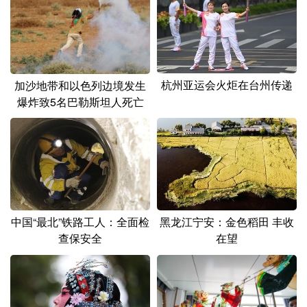
杭州亚运会火炬在台州传递
加沙地带和以色列边境发生
爆炸致5名巴勒斯坦人死亡
中国“最北”铁路工人：全面检
黑龙江宁安：金色稻田 丰收
查保安全
在望