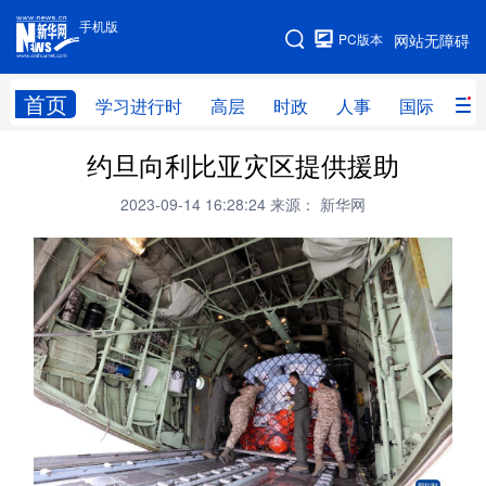
手机版
手机版
PC版本
网站无障碍
网站地图
首页
学习进行时
高层
时政
人事
国际
财
约旦向利比亚灾区提供援助
学习进行时
高层
时政
人事
2023-09-14 16:28:24
来源： 新华网
国际
财经
网评
港澳
台湾
思客智库
全球连线
教育
科技
科创
量子
体育
文化
书画
健康
军事
访谈
视频
图片
政务
法律
中央文件
金融
汽车
食品
人居
信息化
数字经济