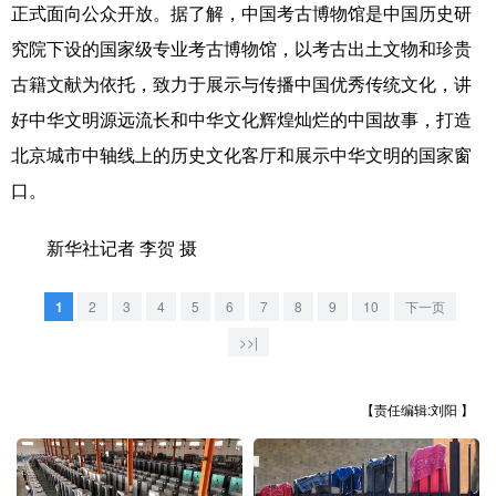
山东
河南
湖北
湖南
正式面向公众开放。据了解，中国考古博物馆是中国历史研
究院下设的国家级专业考古博物馆，以考古出土文物和珍贵
广东
广西
海南
重庆
古籍文献为依托，致力于展示与传播中国优秀传统文化，讲
四川
贵州
云南
西藏
好中华文明源远流长和中华文化辉煌灿烂的中国故事，打造
陕西
甘肃
青海
宁夏
北京城市中轴线上的历史文化客厅和展示中华文明的国家窗
口。
新疆
内蒙古
黑龙江
新华社记者 李贺 摄
多语种频道
1
2
3
4
5
6
7
8
9
10
下一页
English
Español
Français
عربى
>>|
Русский язык
日本語
한국어
【责任编辑:刘阳 】
Deutsch
Português