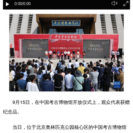
0:00
/0:00
学术中国
乡村振兴
银龄
溯源中国
城市
旅游
能源
会展
彩票
娱乐
时尚
悦读
公益
一带一路
亚太网
上市公司
文化产业
地方频道
北京
天津
河北
山西
9月15日，在中国考古博物馆开放仪式上，观众代表获赠
辽宁
吉林
上海
江苏
纪念品。
浙江
安徽
福建
江西
当日，位于北京奥林匹克公园核心区的中国考古博物馆