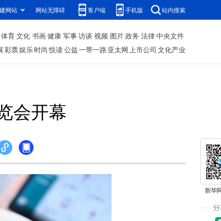
建网站
网站无障碍
客户端
手机版
站内搜索
体育
文化
书画
健康
军事
访谈
视频
图片
政务
法律
中央文件
展
彩票
娱乐
时尚
悦读
公益
一带一路
亚太网
上市公司
文化产业
览会开幕