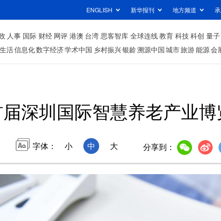
ENGLISH
新华报刊
地方频道
承
政
人事
国际
财经
网评
港澳
台湾
思客智库
全球连线
教育
科技
科创
量子
生活
信息化
数字经济
学术中国
乡村振兴
银龄
溯源中国
城市
旅游
能源
会
首届深圳国际智慧养老产业博
字体：
小
中
大
分享到：