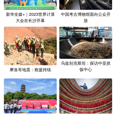
山东
河南
湖北
湖南
广东
广西
海南
重庆
新华全媒+｜2023世界计算
中国考古博物馆面向公众开
大会在长沙开幕
放
四川
贵州
云南
西藏
陕西
甘肃
青海
宁夏
新疆
内蒙古
黑龙江
乌兹别克斯坦：探访中亚抓
多语种频道
饭中心
摩洛哥地震：救援持续
English
Español
Français
عربى
Русский язык
日本語
한국어
Deutsch
Português