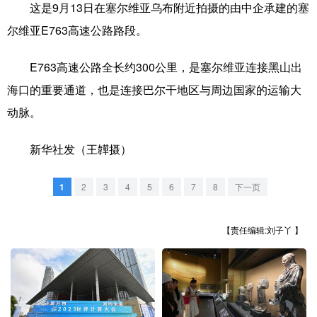
这是9月13日在塞尔维亚乌布附近拍摄的由中企承建的塞
学术中国
乡村振兴
银龄
溯源中国
尔维亚E763高速公路路段。
城市
旅游
能源
会展
E763高速公路全长约300公里，是塞尔维亚连接黑山出
彩票
娱乐
时尚
悦读
海口的重要通道，也是连接巴尔干地区与周边国家的运输大
动脉。
公益
一带一路
亚太网
上市公司
文化产业
新华社发（王韡摄）
1
2
3
4
5
6
7
8
下一页
地方频道
【责任编辑:刘子丫 】
北京
天津
河北
山西
辽宁
吉林
上海
江苏
浙江
安徽
福建
江西