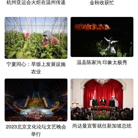
杭州亚运会火炬在温州传递
金秋收获忙
温县陈家沟 印象太极秀
宁夏同心：旱塬上发展设施
农业
尚达曼宣誓就任新加坡总统
2023北京文化论坛文艺晚会
举行