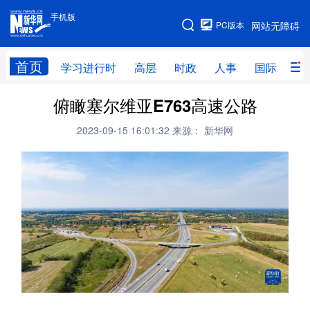
手机版
手机版
PC版本
网站无障碍
网站地图
首页
学习进行时
高层
时政
人事
国际
财
俯瞰塞尔维亚E763高速公路
学习进行时
高层
时政
人事
2023-09-15 16:01:32
来源： 新华网
国际
财经
网评
港澳
台湾
思客智库
全球连线
教育
科技
科创
量子
体育
文化
书画
健康
军事
访谈
视频
图片
政务
法律
中央文件
金融
汽车
食品
人居
信息化
数字经济