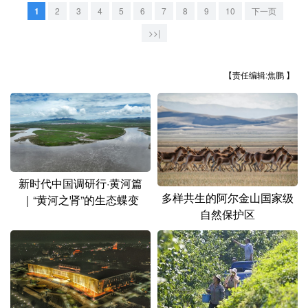
山东
河南
湖北
湖南
1
2
3
4
5
6
7
8
9
10
下一页
广东
广西
海南
重庆
>>|
四川
贵州
云南
西藏
【责任编辑:焦鹏 】
陕西
甘肃
青海
宁夏
新疆
内蒙古
黑龙江
多语种频道
新时代中国调研行·黄河篇
多样共生的阿尔金山国家级
｜“黄河之肾”的生态蝶变
English
Español
Français
عربى
自然保护区
Русский язык
日本語
한국어
Deutsch
Português