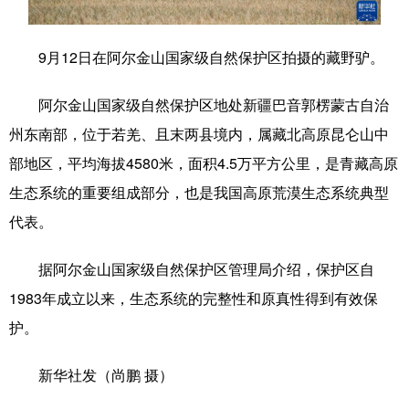
学术中国
乡村振兴
银龄
溯源中国
9月12日在阿尔金山国家级自然保护区拍摄的藏野驴。
城市
旅游
能源
会展
阿尔金山国家级自然保护区地处新疆巴音郭楞蒙古自治
彩票
娱乐
时尚
悦读
州东南部，位于若羌、且末两县境内，属藏北高原昆仑山中
公益
一带一路
亚太网
上市公司
部地区，平均海拔4580米，面积4.5万平方公里，是青藏高原
文化产业
生态系统的重要组成部分，也是我国高原荒漠生态系统典型
代表。
地方频道
据阿尔金山国家级自然保护区管理局介绍，保护区自
1983年成立以来，生态系统的完整性和原真性得到有效保
北京
天津
河北
山西
护。
辽宁
吉林
上海
江苏
新华社发（尚鹏 摄）
浙江
安徽
福建
江西