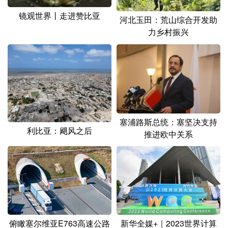
镜观世界丨走进赞比亚
河北玉田：荒山综合开发助
力乡村振兴
塞浦路斯总统：塞坚决支持
利比亚：飓风之后
推进欧中关系
俯瞰塞尔维亚E763高速公路
新华全媒+｜2023世界计算