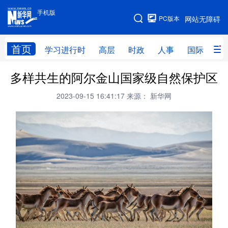
手机版
手机版
PC版本
网站无障碍
网站地图
首页
学习进行时
高层
时政
人事
国际
财
多样共生的阿尔金山国家级自然保护区
学习进行时
高层
时政
人事
2023-09-15 16:41:17
来源： 新华网
国际
财经
网评
港澳
台湾
思客智库
全球连线
教育
科技
科创
量子
体育
文化
书画
健康
军事
访谈
视频
图片
政务
法律
中央文件
金融
汽车
食品
人居
信息化
数字经济