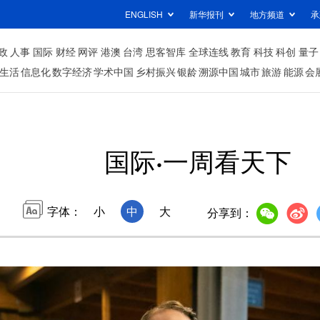
ENGLISH
新华报刊
地方频道
承
政
人事
国际
财经
网评
港澳
台湾
思客智库
全球连线
教育
科技
科创
量子
生活
信息化
数字经济
学术中国
乡村振兴
银龄
溯源中国
城市
旅游
能源
会
国际·一周看天下
字体：
小
中
大
分享到：