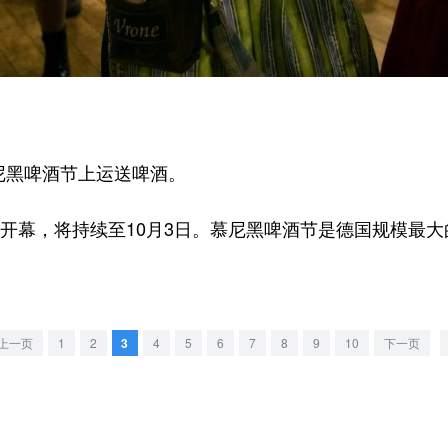
尼黑啤酒节上运送啤酒。
日开幕，将持续至10月3日。慕尼黑啤酒节是德国规模最
上一页
1
2
3
4
5
6
7
8
9
10
下一页