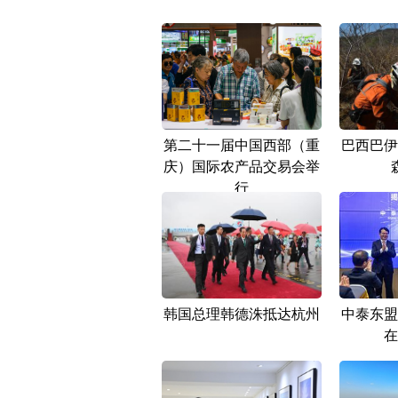
第二十一届中国西部（重
巴西巴伊
庆）国际农产品交易会举
行
韩国总理韩德洙抵达杭州
中泰东盟
在