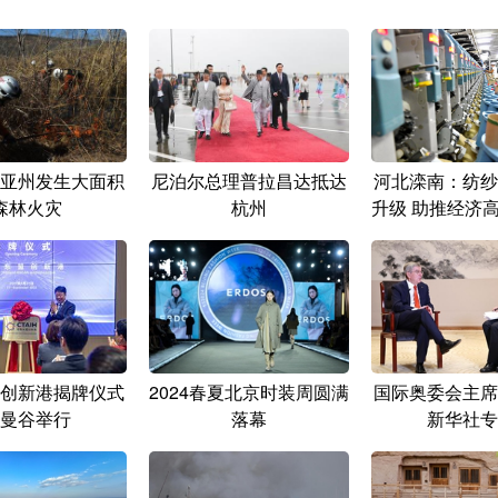
亚州发生大面积
尼泊尔总理普拉昌达抵达
河北滦南：纺纱
森林火灾
杭州
升级 助推经济
创新港揭牌仪式
2024春夏北京时装周圆满
国际奥委会主席
曼谷举行
落幕
新华社专