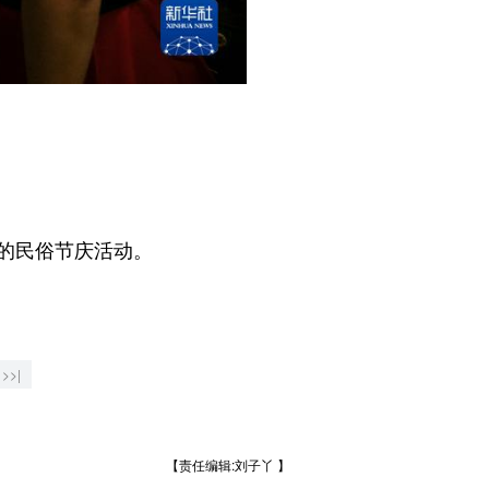
大的民俗节庆活动。
>>|
【责任编辑:刘子丫 】