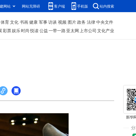
建网站
网站无障碍
客户端
手机版
站内搜索
体育
文化
书画
健康
军事
访谈
视频
图片
政务
法律
中央文件
展
彩票
娱乐
时尚
悦读
公益
一带一路
亚太网
上市公司
文化产业