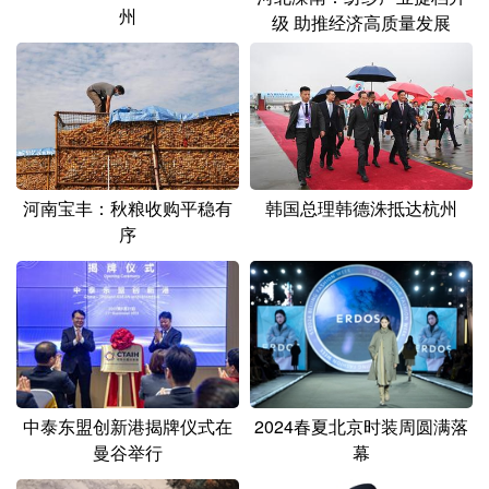
州
级 助推经济高质量发展
河南宝丰：秋粮收购平稳有
韩国总理韩德洙抵达杭州
序
中泰东盟创新港揭牌仪式在
2024春夏北京时装周圆满落
曼谷举行
幕