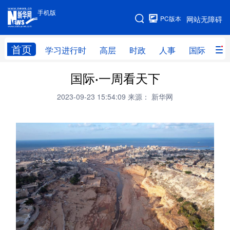
手机版
手机版
PC版本
网站无障碍
网站地图
首页
学习进行时
高层
时政
人事
国际
财
国际·一周看天下
学习进行时
高层
时政
人事
2023-09-23 15:54:09
来源： 新华网
国际
财经
网评
港澳
台湾
思客智库
全球连线
教育
科技
科创
量子
体育
文化
书画
健康
军事
访谈
视频
图片
政务
法律
中央文件
金融
汽车
食品
人居
信息化
数字经济