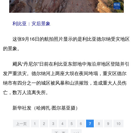
学术中国
乡村振兴
银龄
溯源中国
利比亚：灾后景象
城市
旅游
能源
会展
彩票
娱乐
时尚
悦读
这张9月16日的航拍照片显示的是利比亚德尔纳受灾地区
的景象。
公益
一带一路
亚太网
上市公司
文化产业
飓风“丹尼尔”日前在利比亚东部地中海沿岸地区登陆并引
发严重洪灾。德尔纳河上两座大坝在夜间垮塌，重灾区德尔
纳市有四分之一的城区被风暴和山洪摧毁，造成重大人员伤
地方频道
亡，数万人流离失所。
北京
天津
河北
山西
新华社发（哈姆扎·图尔基亚摄）
辽宁
吉林
上海
江苏
浙江
安徽
福建
江西
上一页
1
2
3
4
5
6
7
8
9
10
下一页
>>|