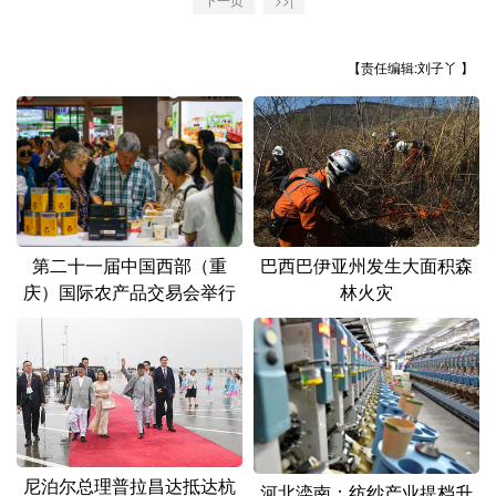
山东
河南
湖北
湖南
广东
广西
海南
重庆
【责任编辑:刘子丫 】
四川
贵州
云南
西藏
陕西
甘肃
青海
宁夏
新疆
内蒙古
黑龙江
第二十一届中国西部（重
巴西巴伊亚州发生大面积森
多语种频道
庆）国际农产品交易会举行
林火灾
English
Español
Français
عربى
Русский язык
日本語
한국어
Deutsch
Português
尼泊尔总理普拉昌达抵达杭
河北滦南：纺纱产业提档升