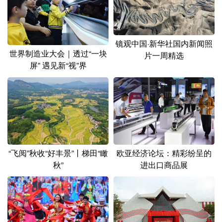
山东
河南
湖北
湖南
广东
广西
海南
重庆
镜观中国·新华社国内新闻照
四川
贵州
云南
西藏
世界制造业大会｜透过“一块
片一周精选
屏” 遇见新“视”界
陕西
甘肃
青海
宁夏
新疆
内蒙古
黑龙江
多语种频道
English
Español
Français
عربى
“飞阅”秋收“好丰景”丨梯田“瞰
欧亚经济论坛：精彩纷呈的
秋”
进出口商品展
Русский язык
日本語
한국어
Deutsch
Português