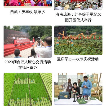
西藏：庆丰收 颂家乡
海南琼海：红色娘子军纪念
园开园仪式举行
重庆举办丰收节庆祝活动
2023闽台匠人匠心交流活动
在福州举办