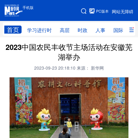
手机版
手机版
PC版本
网站无障碍
网站地图
首页
学习进行时
高层
时政
人事
国际
财
2023中国农民丰收节主场活动在安徽芜
学习进行时
高层
时政
人事
湖举办
国际
财经
网评
港澳
2023-09-23 20:18:10
来源： 新华网
台湾
思客智库
全球连线
教育
科技
科创
量子
体育
文化
书画
健康
军事
访谈
视频
图片
政务
法律
中央文件
金融
汽车
食品
人居
信息化
数字经济