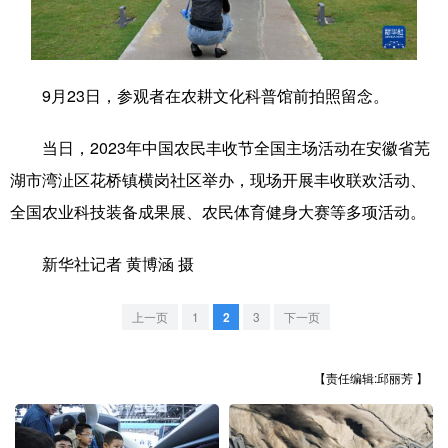
学术中国
乡村振兴
银龄
溯源中国
城市
旅游
能源
会展
9月23日，参观者在农耕文化科普馆前拍照留念。
彩票
娱乐
时尚
悦读
当日，2023年中国农民丰收节全国主场活动在安徽省芜
公益
一带一路
亚太网
上市公司
湖市湾沚区花桥镇横岗社区举办，现场开展丰收联欢活动、
文化产业
全国农业科技装备成果展、农民体育健身大赛等多项活动。
新华社记者 黄博涵 摄
地方频道
上一页
1
2
3
下一页
北京
天津
河北
山西
辽宁
吉林
上海
江苏
【责任编辑:邱丽芳 】
浙江
安徽
福建
江西