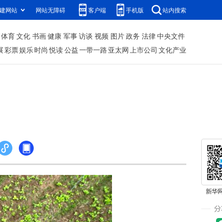
建网站
网站无障碍
客户端
手机版
站内搜索
体育
文化
书画
健康
军事
访谈
视频
图片
政务
法律
中央文件
展
彩票
娱乐
时尚
悦读
公益
一带一路
亚太网
上市公司
文化产业