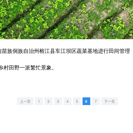
苗族侗族自治州榕江县车江坝区蔬菜基地进行田间管理
村田野一派繁忙景象。
上一页
1
2
3
4
5
6
7
下一页