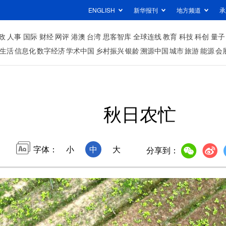
ENGLISH
新华报刊
地方频道
承
政
人事
国际
财经
网评
港澳
台湾
思客智库
全球连线
教育
科技
科创
量子
生活
信息化
数字经济
学术中国
乡村振兴
银龄
溯源中国
城市
旅游
能源
会
秋日农忙
字体：
小
中
大
分享到：