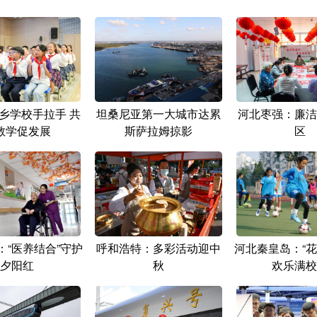
乡学校手拉手 共
坦桑尼亚第一大城市达累
河北枣强：廉洁
教学促发展
斯萨拉姆掠影
区
：“医养结合”守护
呼和浩特：多彩活动迎中
河北秦皇岛：“花
夕阳红
秋
欢乐满校