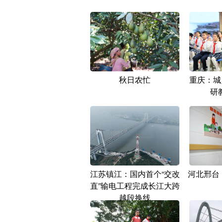
秋日农忙
重庆：城
研
江苏镇江：国内首个“交改
河北邢台
直”输电工程完成长江大跨
越段换线