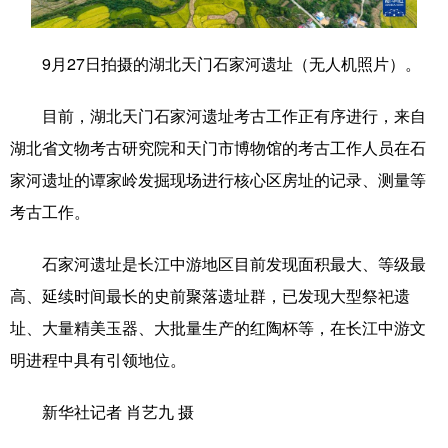
学术中国
乡村振兴
银龄
溯源中国
9月27日拍摄的湖北天门石家河遗址（无人机照片）。
城市
旅游
能源
会展
目前，湖北天门石家河遗址考古工作正有序进行，来自
彩票
娱乐
时尚
悦读
湖北省文物考古研究院和天门市博物馆的考古工作人员在石
公益
一带一路
亚太网
上市公司
家河遗址的谭家岭发掘现场进行核心区房址的记录、测量等
文化产业
考古工作。
石家河遗址是长江中游地区目前发现面积最大、等级最
地方频道
高、延续时间最长的史前聚落遗址群，已发现大型祭祀遗
址、大量精美玉器、大批量生产的红陶杯等，在长江中游文
北京
天津
河北
山西
明进程中具有引领地位。
辽宁
吉林
上海
江苏
新华社记者 肖艺九 摄
浙江
安徽
福建
江西