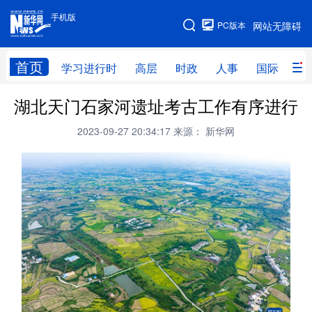
手机版
手机版
PC版本
网站无障碍
网站地图
首页
学习进行时
高层
时政
人事
国际
财
湖北天门石家河遗址考古工作有序进行
学习进行时
高层
时政
人事
2023-09-27 20:34:17
来源： 新华网
国际
财经
网评
港澳
台湾
思客智库
全球连线
教育
科技
科创
量子
体育
文化
书画
健康
军事
访谈
视频
图片
政务
法律
中央文件
金融
汽车
食品
人居
信息化
数字经济