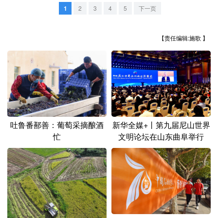
山东
河南
湖北
湖南
1
2
3
4
5
下一页
广东
广西
海南
重庆
【责任编辑:施歌 】
四川
贵州
云南
西藏
陕西
甘肃
青海
宁夏
新疆
内蒙古
黑龙江
多语种频道
吐鲁番鄯善：葡萄采摘酿酒
新华全媒+丨第九届尼山世界
忙
文明论坛在山东曲阜举行
English
Español
Français
عربى
Русский язык
日本語
한국어
Deutsch
Português