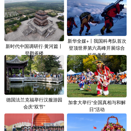
山东
河南
湖北
湖南
广东
广西
海南
重庆
四川
贵州
云南
西藏
陕西
甘肃
青海
宁夏
新华全媒+丨我国科考队首次
新时代中国调研行·黄河篇丨
登顶世界第六高峰开展综合
新疆
内蒙古
黑龙江
登鹳雀楼
科学考察
多语种频道
English
Español
Français
عربى
Русский язык
日本語
한국어
德国法兰克福举行汉服游园
加拿大举行“全国真相与和解
会庆“双节”
日”活动
Deutsch
Português