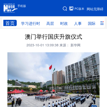
手机版
手机版
PC版本
网站无障碍
网站地图
首页
学习进行时
高层
时政
人事
国际
财
澳门举行国庆升旗仪式
学习进行时
高层
时政
人事
2023-10-01 13:09:38
来源： 新华网
国际
财经
网评
港澳
台湾
思客智库
全球连线
教育
科技
科创
量子
体育
文化
书画
健康
军事
访谈
视频
图片
政务
法律
中央文件
金融
汽车
食品
人居
信息化
数字经济