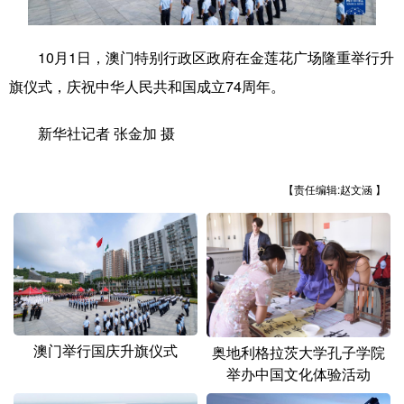
学术中国
乡村振兴
银龄
溯源中国
10月1日，澳门特别行政区政府在金莲花广场隆重举行升
城市
旅游
能源
会展
旗仪式，庆祝中华人民共和国成立74周年。
彩票
娱乐
时尚
悦读
新华社记者 张金加 摄
公益
一带一路
亚太网
上市公司
文化产业
【责任编辑:赵文涵 】
地方频道
北京
天津
河北
山西
辽宁
吉林
上海
江苏
澳门举行国庆升旗仪式
奥地利格拉茨大学孔子学院
浙江
安徽
福建
江西
举办中国文化体验活动