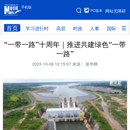
手机版
手机版
PC版本
网站无障碍
网站地图
首页
学习进行时
高层
时政
人事
国际
财
“一带一路”十周年｜推进共建绿色“一带
学习进行时
高层
时政
人事
一路”
国际
财经
网评
港澳
2023-10-06 12:15:07
来源： 新华网
台湾
思客智库
全球连线
教育
科技
科创
量子
体育
文化
书画
健康
军事
访谈
视频
图片
政务
法律
中央文件
金融
汽车
食品
人居
信息化
数字经济