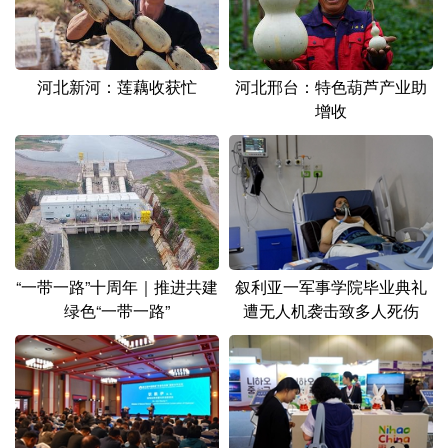
河北新河：莲藕收获忙
河北邢台：特色葫芦产业助
增收
叙利亚一军事学院毕业典礼
“一带一路”十周年｜推进共建
遭无人机袭击致多人死伤
绿色“一带一路”