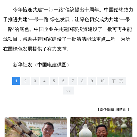
山东
河南
湖北
湖南
今年恰逢共建“一带一路”倡议提出十周年。中国始终致力
广东
广西
海南
重庆
于推进共建“一带一路”绿色发展，让绿色切实成为共建“一带
四川
贵州
云南
西藏
一路”的底色。中国企业在共建国家投资建设了一批可再生能
源项目，帮助共建国家建设了一批清洁能源重点工程，为所
陕西
甘肃
青海
宁夏
在国绿色发展提供了有力支撑。
新疆
内蒙古
黑龙江
新华社发（中国电建供图）
多语种频道
1
2
3
4
5
6
7
8
9
10
下一页
English
Español
Français
عربى
>>|
Русский язык
日本語
한국어
【责任编辑:周楚卿 】
Deutsch
Português