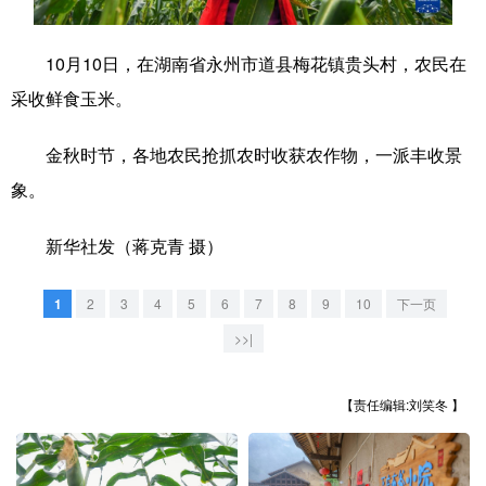
学术中国
乡村振兴
银龄
溯源中国
10月10日，在湖南省永州市道县梅花镇贵头村，农民在
城市
旅游
能源
会展
采收鲜食玉米。
彩票
娱乐
时尚
悦读
金秋时节，各地农民抢抓农时收获农作物，一派丰收景
公益
一带一路
亚太网
上市公司
象。
文化产业
新华社发（蒋克青 摄）
地方频道
1
2
3
4
5
6
7
8
9
10
下一页
>>|
北京
天津
河北
山西
辽宁
吉林
上海
江苏
【责任编辑:刘笑冬 】
浙江
安徽
福建
江西