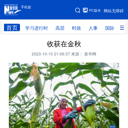
手机版
手机版
PC版本
网站无障碍
网站地图
首页
学习进行时
高层
时政
人事
国际
财
收获在金秋
学习进行时
高层
时政
人事
2023-10-10 21:06:37
来源： 新华网
国际
财经
网评
港澳
台湾
思客智库
全球连线
教育
科技
科创
量子
体育
文化
书画
健康
军事
访谈
视频
图片
政务
法律
中央文件
金融
汽车
食品
人居
信息化
数字经济