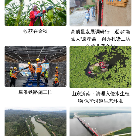
山东
河南
湖北
湖南
广东
广西
海南
重庆
四川
贵州
云南
西藏
收获在金秋
高质量发展调研行丨返乡“新
农人”袁孝鑫：创办扎染工坊
陕西
甘肃
青海
宁夏
传承非遗文化
新疆
内蒙古
黑龙江
多语种频道
English
Español
Français
عربى
阜淮铁路施工忙
山东沂南：清理入侵水生植
物 保护河道生态环境
Русский язык
日本語
한국어
Deutsch
Português