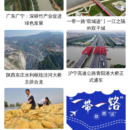
广东广宁：深耕竹产业促进
一带一路“双城迹”丨一江之隔
绿色发展
的双子城
沪宁高速公路青阳港大桥正
陕西东庄水利枢纽泾河大桥
式通车
主拱合龙