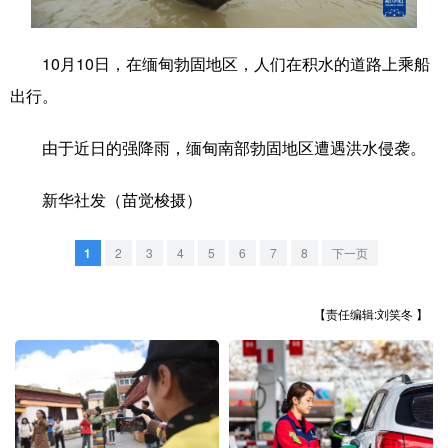
学术中国
乡村振兴
银龄
溯源中国
10月10日，在缅甸勃固地区，人们在积水的道路上乘船
城市
旅游
能源
会展
出行。
彩票
娱乐
时尚
悦读
由于近日的强降雨，缅甸南部勃固地区遭遇洪水侵袭。
公益
一带一路
亚太网
上市公司
新华社发（苗觉梭摄）
文化产业
1
2
3
4
5
6
7
8
下一页
地方频道
【责任编辑:刘笑冬 】
北京
天津
河北
山西
辽宁
吉林
上海
江苏
浙江
安徽
福建
江西