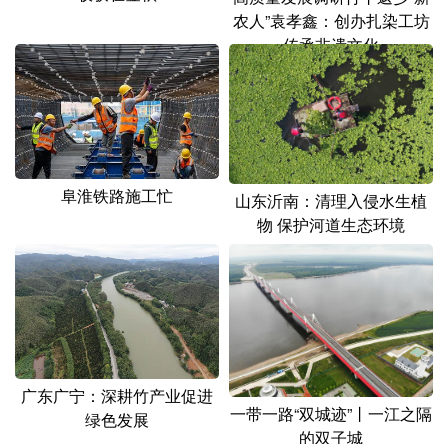
农人”袁孝鑫：创办扎染工坊
传承非遗文化
阜淮铁路施工忙
山东沂南：清理入侵水生植
物 保护河道生态环境
广东广宁：深耕竹产业促进
一带一路“双城迹”丨一江之隔
绿色发展
的双子城