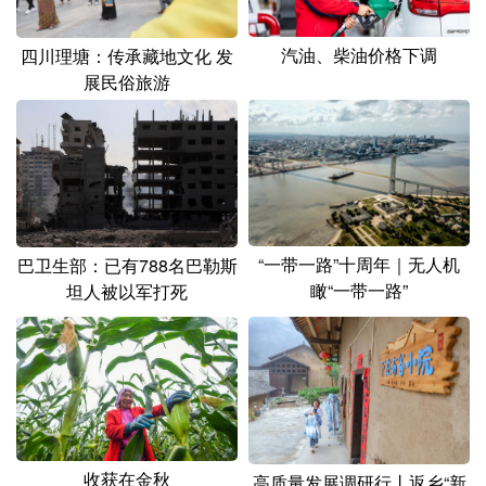
山东
河南
湖北
湖南
广东
广西
海南
重庆
汽油、柴油价格下调
四川理塘：传承藏地文化 发
展民俗旅游
四川
贵州
云南
西藏
陕西
甘肃
青海
宁夏
新疆
内蒙古
黑龙江
“一带一路”十周年｜无人机
巴卫生部：已有788名巴勒斯
多语种频道
瞰“一带一路”
坦人被以军打死
English
Español
Français
عربى
Русский язык
日本語
한국어
Deutsch
Português
收获在金秋
高质量发展调研行丨返乡“新