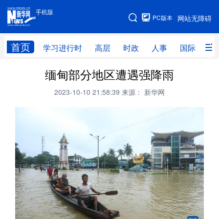
手机版
手机版
PC版本
网站无障碍
网站地图
首页
学习进行时
高层
时政
人事
国际
财
缅甸部分地区遭遇强降雨
学习进行时
高层
时政
人事
2023-10-10 21:58:39
来源： 新华网
国际
财经
网评
港澳
台湾
思客智库
全球连线
教育
科技
科创
量子
体育
文化
书画
健康
军事
访谈
视频
图片
政务
法律
中央文件
金融
汽车
食品
人居
信息化
数字经济