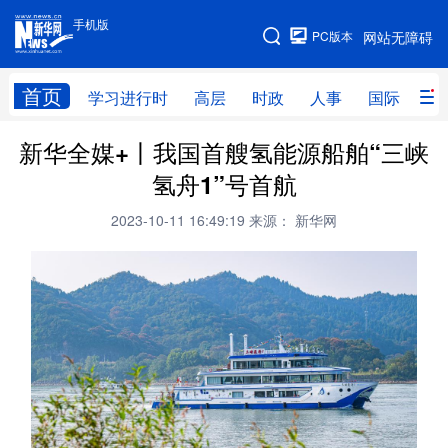
手机版
手机版
PC版本
网站无障碍
网站地图
首页
学习进行时
高层
时政
人事
国际
财
新华全媒+丨我国首艘氢能源船舶“三峡
学习进行时
高层
时政
人事
氢舟1”号首航
国际
财经
网评
港澳
2023-10-11 16:49:19
来源： 新华网
台湾
思客智库
全球连线
教育
科技
科创
量子
体育
文化
书画
健康
军事
访谈
视频
图片
政务
法律
中央文件
金融
汽车
食品
人居
信息化
数字经济