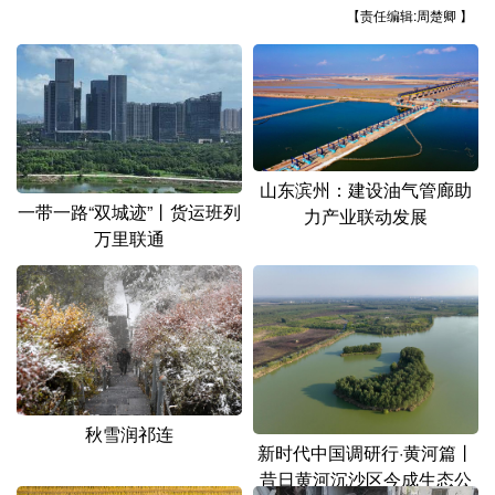
山东
河南
湖北
湖南
【责任编辑:周楚卿 】
广东
广西
海南
重庆
四川
贵州
云南
西藏
陕西
甘肃
青海
宁夏
山东滨州：建设油气管廊助
新疆
内蒙古
黑龙江
一带一路“双城迹”丨货运班列
力产业联动发展
万里联通
多语种频道
English
Español
Français
عربى
Русский язык
日本語
한국어
Deutsch
Português
秋雪润祁连
新时代中国调研行·黄河篇丨
昔日黄河沉沙区今成生态公