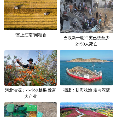
园
“塞上江南”闻稻香
巴以新一轮冲突已致至少
2150人死亡
福建：耕海牧渔 走向深蓝
河北沽源：小小沙棘果 致富
大产业