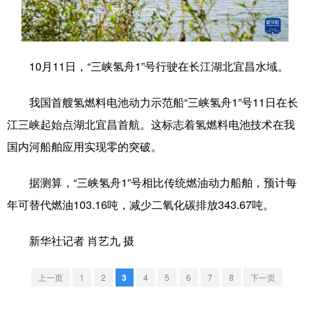
学术中国
乡村振兴
银龄
溯源中国
城市
旅游
能源
会展
10月11日，“三峡氢舟1”号行驶在长江湖北宜昌水域。
彩票
娱乐
时尚
悦读
我国首艘氢燃料电池动力示范船“三峡氢舟1”号11日在长
公益
一带一路
亚太网
上市公司
江三峡起始点湖北宜昌首航。这标志着氢燃料电池技术在我
文化产业
国内河船舶应用实现零的突破。
据测算，“三峡氢舟1”号相比传统燃油动力船舶，预计每
地方频道
年可替代燃油103.16吨，减少二氧化碳排放343.67吨。
北京
天津
河北
山西
新华社记者 肖艺九 摄
辽宁
吉林
上海
江苏
上一页
1
2
3
4
5
6
7
8
下一页
浙江
安徽
福建
江西