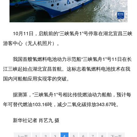
学术中国
乡村振兴
银龄
溯源中国
城市
旅游
能源
会展
10月11日，启航前的“三峡氢舟1”号停靠在湖北宜昌三峡
彩票
娱乐
时尚
悦读
游客中心（无人机照片）。
公益
一带一路
亚太网
上市公司
我国首艘氢燃料电池动力示范船“三峡氢舟1”号11日在长
文化产业
江三峡起始点湖北宜昌首航。这标志着氢燃料电池技术在我
国内河船舶应用实现零的突破。
地方频道
据测算，“三峡氢舟1”号相比传统燃油动力船舶，预计每
北京
天津
河北
山西
年可替代燃油103.16吨，减少二氧化碳排放343.67吨。
辽宁
吉林
上海
江苏
新华社记者 肖艺九 摄
浙江
安徽
福建
江西
上一页
1
2
3
4
5
6
7
8
下一页