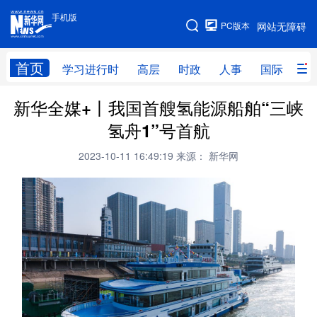
手机版
手机版
PC版本
网站无障碍
网站地图
首页
学习进行时
高层
时政
人事
国际
财
新华全媒+丨我国首艘氢能源船舶“三峡
学习进行时
高层
时政
人事
氢舟1”号首航
国际
财经
网评
港澳
2023-10-11 16:49:19
来源： 新华网
台湾
思客智库
全球连线
教育
科技
科创
量子
体育
文化
书画
健康
军事
访谈
视频
图片
政务
法律
中央文件
金融
汽车
食品
人居
信息化
数字经济