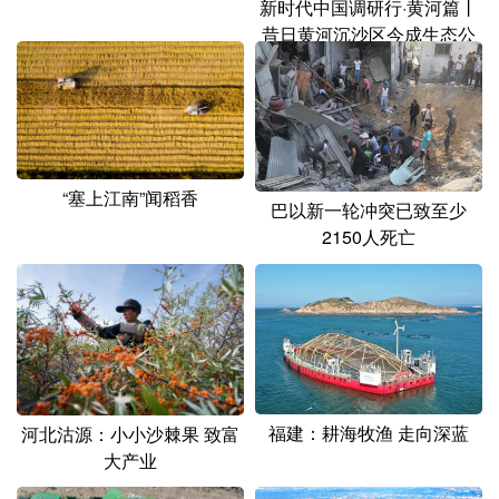
新时代中国调研行·黄河篇丨
昔日黄河沉沙区今成生态公
园
“塞上江南”闻稻香
巴以新一轮冲突已致至少
2150人死亡
福建：耕海牧渔 走向深蓝
河北沽源：小小沙棘果 致富
大产业