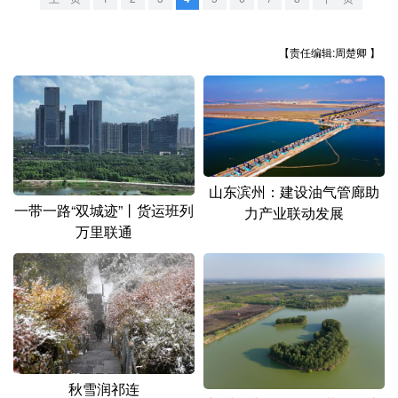
山东
河南
湖北
湖南
广东
广西
海南
重庆
【责任编辑:周楚卿 】
四川
贵州
云南
西藏
陕西
甘肃
青海
宁夏
新疆
内蒙古
黑龙江
山东滨州：建设油气管廊助
一带一路“双城迹”丨货运班列
力产业联动发展
多语种频道
万里联通
English
Español
Français
عربى
Русский язык
日本語
한국어
Deutsch
Português
秋雪润祁连