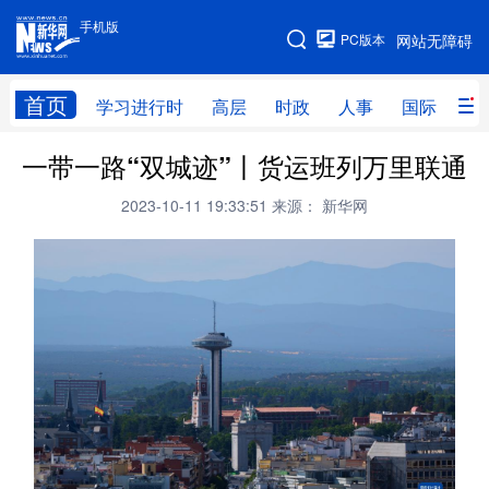
手机版
手机版
PC版本
网站无障碍
网站地图
首页
学习进行时
高层
时政
人事
国际
财
一带一路“双城迹”丨货运班列万里联通
学习进行时
高层
时政
人事
2023-10-11 19:33:51
来源： 新华网
国际
财经
网评
港澳
台湾
思客智库
全球连线
教育
科技
科创
量子
体育
文化
书画
健康
军事
访谈
视频
图片
政务
法律
中央文件
金融
汽车
食品
人居
信息化
数字经济