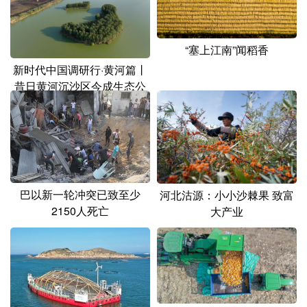
“塞上江南”闻稻香
新时代中国调研行·黄河篇丨
昔日黄河沉沙区今成生态公
园
巴以新一轮冲突已致至少
河北沽源：小小沙棘果 致富
2150人死亡
大产业