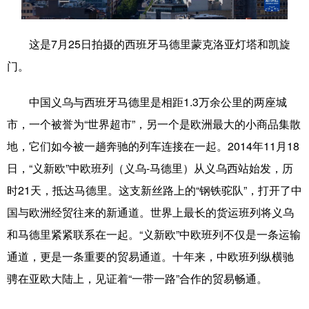
学术中国
乡村振兴
银龄
溯源中国
这是7月25日拍摄的西班牙马德里蒙克洛亚灯塔和凯旋
城市
旅游
能源
会展
门。
彩票
娱乐
时尚
悦读
中国义乌与西班牙马德里是相距1.3万余公里的两座城
公益
一带一路
亚太网
上市公司
市，一个被誉为“世界超市”，另一个是欧洲最大的小商品集散
文化产业
地，它们如今被一趟奔驰的列车连接在一起。2014年11月18
日，“义新欧”中欧班列（义乌-马德里）从义乌西站始发，历
时21天，抵达马德里。这支新丝路上的“钢铁驼队”，打开了中
地方频道
国与欧洲经贸往来的新通道。世界上最长的货运班列将义乌
北京
天津
河北
山西
和马德里紧紧联系在一起。“义新欧”中欧班列不仅是一条运输
通道，更是一条重要的贸易通道。十年来，中欧班列纵横驰
辽宁
吉林
上海
江苏
骋在亚欧大陆上，见证着“一带一路”合作的贸易畅通。
浙江
安徽
福建
江西