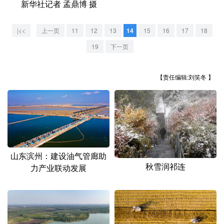
新华社记者 孟鼎博 摄
山东
河南
湖北
湖南
广东
广西
海南
重庆
|<<
上一页
11
12
13
14
15
16
17
18
四川
贵州
云南
西藏
19
下一页
陕西
甘肃
青海
宁夏
【责任编辑:刘笑冬 】
新疆
内蒙古
黑龙江
多语种频道
English
Español
Français
عربى
山东滨州：建设油气管廊助
秋雪润祁连
力产业联动发展
Русский язык
日本語
한국어
Deutsch
Português