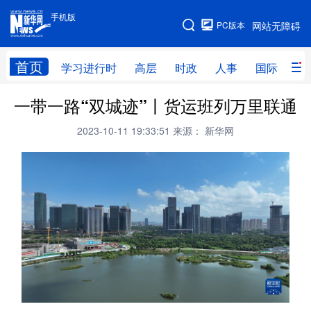
手机版
手机版
PC版本
网站无障碍
网站地图
首页
学习进行时
高层
时政
人事
国际
财
一带一路“双城迹”丨货运班列万里联通
学习进行时
高层
时政
人事
2023-10-11 19:33:51
来源： 新华网
国际
财经
网评
港澳
台湾
思客智库
全球连线
教育
科技
科创
量子
体育
文化
书画
健康
军事
访谈
视频
图片
政务
法律
中央文件
金融
汽车
食品
人居
信息化
数字经济