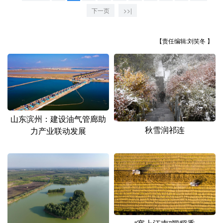
山东
河南
湖北
湖南
下一页
>>|
广东
广西
海南
重庆
【责任编辑:刘笑冬 】
四川
贵州
云南
西藏
陕西
甘肃
青海
宁夏
新疆
内蒙古
黑龙江
山东滨州：建设油气管廊助
多语种频道
秋雪润祁连
力产业联动发展
English
Español
Français
عربى
Русский язык
日本語
한국어
Deutsch
Português