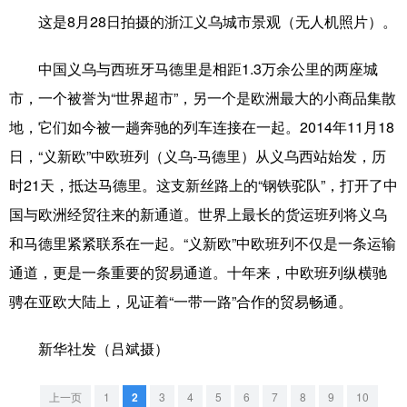
这是8月28日拍摄的浙江义乌城市景观（无人机照片）。
学术中国
乡村振兴
银龄
溯源中国
中国义乌与西班牙马德里是相距1.3万余公里的两座城
城市
旅游
能源
会展
市，一个被誉为“世界超市”，另一个是欧洲最大的小商品集散
彩票
娱乐
时尚
悦读
地，它们如今被一趟奔驰的列车连接在一起。2014年11月18
公益
一带一路
亚太网
上市公司
日，“义新欧”中欧班列（义乌-马德里）从义乌西站始发，历
时21天，抵达马德里。这支新丝路上的“钢铁驼队”，打开了中
文化产业
国与欧洲经贸往来的新通道。世界上最长的货运班列将义乌
和马德里紧紧联系在一起。“义新欧”中欧班列不仅是一条运输
地方频道
通道，更是一条重要的贸易通道。十年来，中欧班列纵横驰
北京
天津
河北
山西
骋在亚欧大陆上，见证着“一带一路”合作的贸易畅通。
辽宁
吉林
上海
江苏
新华社发（吕斌摄）
浙江
安徽
福建
江西
上一页
1
2
3
4
5
6
7
8
9
10