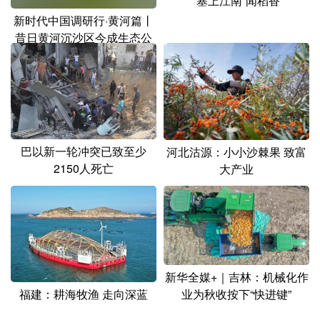
“塞上江南”闻稻香
新时代中国调研行·黄河篇丨
昔日黄河沉沙区今成生态公
园
巴以新一轮冲突已致至少
河北沽源：小小沙棘果 致富
2150人死亡
大产业
新华全媒+｜吉林：机械化作
福建：耕海牧渔 走向深蓝
业为秋收按下“快进键”