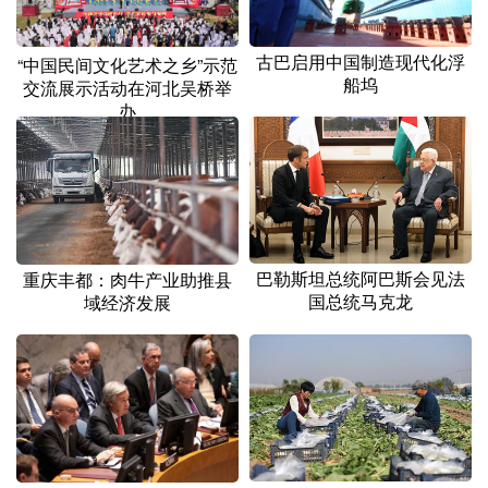
古巴启用中国制造现代化浮
“中国民间文化艺术之乡”示范
船坞
交流展示活动在河北吴桥举
办
巴勒斯坦总统阿巴斯会见法
重庆丰都：肉牛产业助推县
国总统马克龙
域经济发展