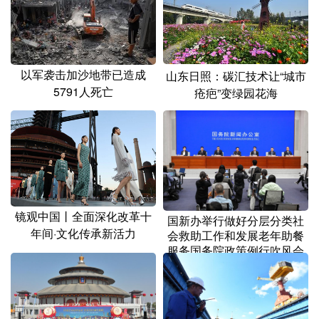
山东
河南
湖北
湖南
广东
广西
海南
重庆
四川
贵州
云南
西藏
以军袭击加沙地带已造成
山东日照：碳汇技术让“城市
5791人死亡
陕西
甘肃
青海
宁夏
疮疤”变绿园花海
新疆
内蒙古
黑龙江
多语种频道
English
Español
Français
عربى
镜观中国丨全面深化改革十
国新办举行做好分层分类社
年间·文化传承新活力
会救助工作和发展老年助餐
Русский язык
日本語
한국어
服务国务院政策例行吹风会
Deutsch
Português