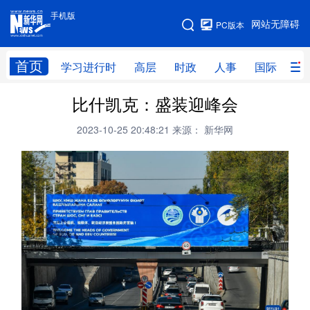
手机版
手机版
网站无障碍
PC版本
网站地图
首页
学习进行时
高层
时政
人事
国际
财
比什凯克：盛装迎峰会
学习进行时
高层
时政
人事
2023-10-25 20:48:21
来源： 新华网
国际
财经
网评
港澳
台湾
思客智库
全球连线
教育
科技
科创
量子
体育
文化
书画
健康
军事
访谈
视频
图片
政务
法律
中央文件
金融
汽车
食品
人居
信息化
数字经济