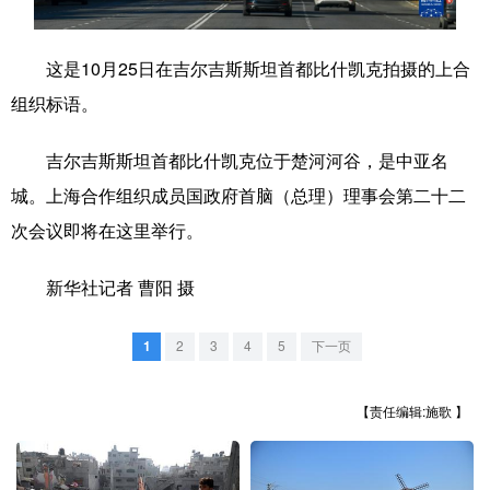
学术中国
乡村振兴
银龄
溯源中国
这是10月25日在吉尔吉斯斯坦首都比什凯克拍摄的上合
城市
旅游
能源
会展
组织标语。
彩票
娱乐
时尚
悦读
吉尔吉斯斯坦首都比什凯克位于楚河河谷，是中亚名
公益
一带一路
亚太网
上市公司
城。上海合作组织成员国政府首脑（总理）理事会第二十二
文化产业
次会议即将在这里举行。
新华社记者 曹阳 摄
地方频道
1
2
3
4
5
下一页
北京
天津
河北
山西
辽宁
吉林
上海
江苏
【责任编辑:施歌 】
浙江
安徽
福建
江西