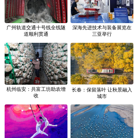
广州轨道交通十号线全线隧
深海先进技术与装备展览在
道顺利贯通
三亚举行
杭州临安：共富工坊助农增
长春：保留落叶 让秋景融入
收
城市