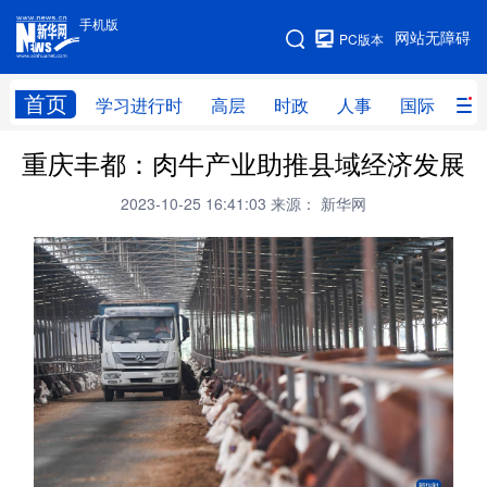
手机版
手机版
网站无障碍
PC版本
网站地图
首页
学习进行时
高层
时政
人事
国际
财
重庆丰都：肉牛产业助推县域经济发展
学习进行时
高层
时政
人事
2023-10-25 16:41:03
来源： 新华网
国际
财经
网评
港澳
台湾
思客智库
全球连线
教育
科技
科创
量子
体育
文化
书画
健康
军事
访谈
视频
图片
政务
法律
中央文件
金融
汽车
食品
人居
信息化
数字经济