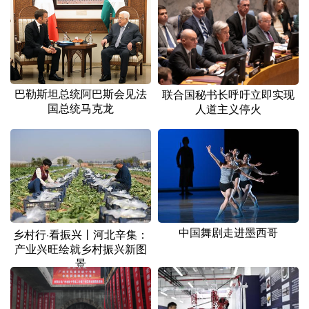
山东
河南
湖北
湖南
广东
广西
海南
重庆
四川
贵州
云南
西藏
陕西
甘肃
青海
宁夏
巴勒斯坦总统阿巴斯会见法
联合国秘书长呼吁立即实现
国总统马克龙
人道主义停火
新疆
内蒙古
黑龙江
多语种频道
English
Español
Français
عربى
Русский язык
日本語
한국어
中国舞剧走进墨西哥
乡村行·看振兴丨河北辛集：
产业兴旺绘就乡村振兴新图
Deutsch
Português
景