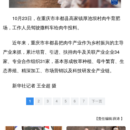
学术中国
乡村振兴
银龄
溯源中国
10月23日，在重庆市丰都县高家镇厚池坝村肉牛育肥
城市
旅游
能源
会展
场，工作人员驾驶撒料车给肉牛投料。
彩票
娱乐
时尚
悦读
近年来，重庆市丰都县把肉牛产业作为乡村振兴的主导
公益
一带一路
亚太网
上市公司
产业来抓，累计培育、引进、扶持肉牛及关联产业企业34
文化产业
家、专业合作组织31家，基本形成牧草种植、母牛繁育、生
态养殖、精深加工、市场营销以及科技研发全产业链。
地方频道
新华社记者 王全超 摄
北京
天津
河北
山西
1
2
3
4
5
6
7
下一页
辽宁
吉林
上海
江苏
【责任编辑:薛涛 】
浙江
安徽
福建
江西