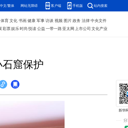
中文/繁体
网站无障碍
客户端
手机版
站内搜索
体育
文化
书画
健康
军事
访谈
视频
图片
政务
法律
中央文件
展
彩票
娱乐
时尚
悦读
公益
一带一路
亚太网
上市公司
文化产业
小石窟保护