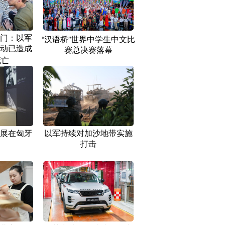
门：以军
“汉语桥”世界中学生中文比
动已造成
赛总决赛落幕
死亡
展在匈牙
以军持续对加沙地带实施
打击