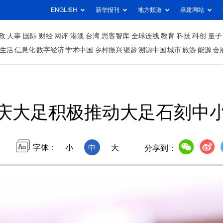
ENGLISH
新华报刊
地方频道
承建网站
政
人事
国际
财经
网评
港澳
台湾
思客智库
全球连线
教育
科技
科创
量子
生活
信息化
数字经济
学术中国
乡村振兴
银龄
溯源中国
城市
旅游
能源
会
庆大足积极推动大足石刻中
字体：
小
中
大
分享到：