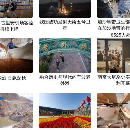
我国成功发射天绘五号卫
加沙地带卫生部
-古里安机场客流
星
在加沙地带的行
持续下降
8525人
融合历史与现代的宁波老
南京大屠杀史实
酿酒 香飘深秋
外滩
利开幕