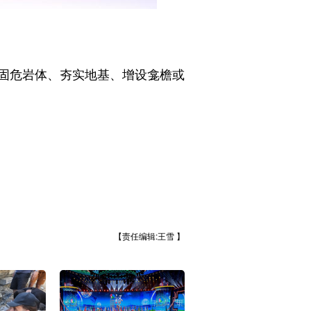
固危岩体、夯实地基、增设龛檐或
【责任编辑:王雪 】