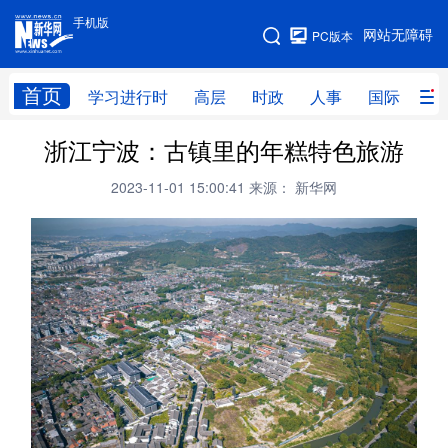
手机版
手机版
网站无障碍
PC版本
网站地图
首页
学习进行时
高层
时政
人事
国际
财
浙江宁波：古镇里的年糕特色旅游
学习进行时
高层
时政
人事
2023-11-01 15:00:41
来源： 新华网
国际
财经
网评
港澳
台湾
思客智库
全球连线
教育
科技
科创
量子
体育
文化
书画
健康
军事
访谈
视频
图片
政务
法律
中央文件
金融
汽车
食品
人居
信息化
数字经济