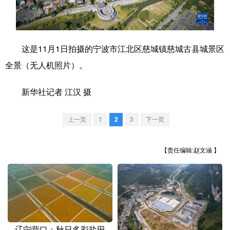
学术中国
乡村振兴
银龄
溯源中国
城市
旅游
能源
会展
这是11月1日拍摄的宁波市江北区慈城镇慈城古县城景区
彩票
娱乐
时尚
悦读
全景（无人机照片）。
公益
一带一路
亚太网
上市公司
新华社记者 江汉 摄
文化产业
上一页
1
2
3
下一页
地方频道
【责任编辑:赵文涵 】
北京
天津
河北
山西
辽宁
吉林
上海
江苏
浙江
安徽
福建
江西
辽宁营口：秋日多彩盐田