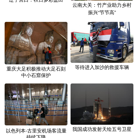
山东
河南
湖北
湖南
云南大关：竹产业助力乡村
振兴“节节高”
广东
广西
海南
重庆
四川
贵州
云南
西藏
陕西
甘肃
青海
宁夏
新疆
内蒙古
黑龙江
等待进入加沙的救援车辆
重庆大足积极推动大足石刻
中小石窟保护
多语种频道
English
Español
Français
عربى
Русский язык
日本語
한국어
Deutsch
Português
我国成功发射天绘五号卫星
以色列本-古里安机场客流量
持续下降