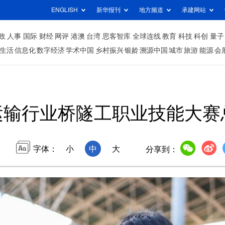
ENGLISH
新华报刊
地方频道
承建网站
政
人事
国际
财经
网评
港澳
台湾
思客智库
全球连线
教育
科技
科创
量子
生活
信息化
数字经济
学术中国
乡村振兴
银龄
溯源中国
城市
旅游
能源
会
运输行业桥隧工职业技能大赛
字体：
小
中
大
分享到：