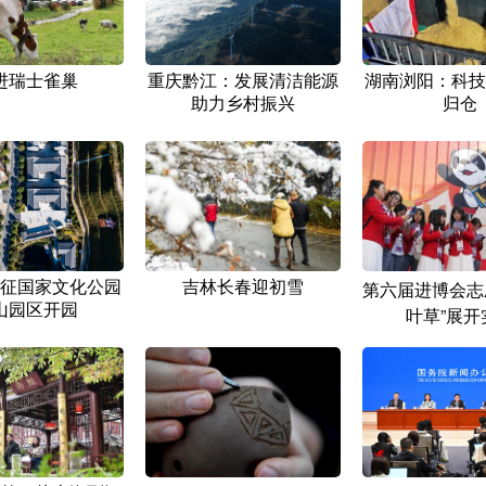
进瑞士雀巢
重庆黔江：发展清洁能源
湖南浏阳：科技
助力乡村振兴
归仓
征国家文化公园
吉林长春迎初雪
第六届进博会志
山园区开园
叶草”展开