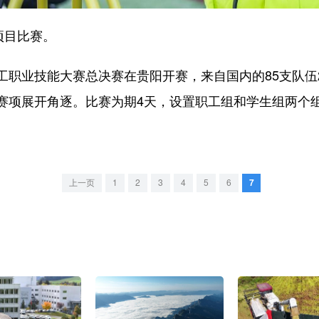
项目比赛。
业技能大赛总决赛在贵阳开赛，来自国内的85支队伍2
赛项展开角逐。比赛为期4天，设置职工组和学生组两个
上一页
1
2
3
4
5
6
7