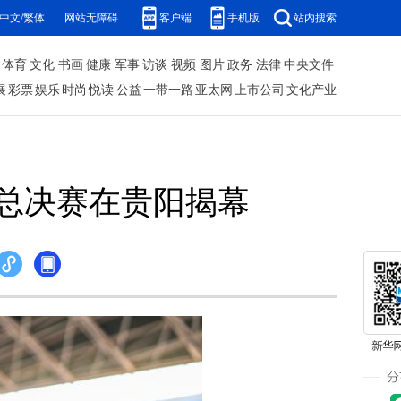
中文/繁体
网站无障碍
客户端
手机版
站内搜索
体育
文化
书画
健康
军事
访谈
视频
图片
政务
法律
中央文件
展
彩票
娱乐
时尚
悦读
公益
一带一路
亚太网
上市公司
文化产业
总决赛在贵阳揭幕