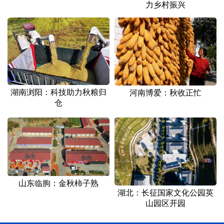
力乡村振兴
湖南浏阳：科技助力秋粮归
河南博爱：秋收正忙
仓
山东临朐：金秋柿子熟
湖北：长征国家文化公园英
山园区开园