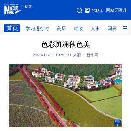
手机版
手机版
网站无障碍
PC版本
网站地图
首页
学习进行时
高层
时政
人事
国际
财
色彩斑斓秋色美
学习进行时
高层
时政
人事
2023-11-01 19:50:31
来源： 新华网
国际
财经
网评
港澳
台湾
思客智库
全球连线
教育
科技
科创
量子
体育
文化
书画
健康
军事
访谈
视频
图片
政务
法律
中央文件
金融
汽车
食品
人居
信息化
数字经济