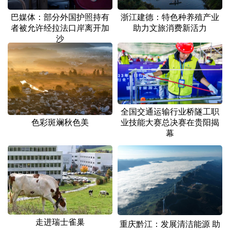
山东
河南
湖北
湖南
巴媒体：部分外国护照持有
浙江建德：特色种养殖产业
广东
广西
海南
重庆
者被允许经拉法口岸离开加
助力文旅消费新活力
沙
四川
贵州
云南
西藏
陕西
甘肃
青海
宁夏
新疆
内蒙古
黑龙江
全国交通运输行业桥隧工职
色彩斑斓秋色美
业技能大赛总决赛在贵阳揭
多语种频道
幕
English
Español
Français
عربى
Русский язык
日本語
한국어
Deutsch
Português
走进瑞士雀巢
重庆黔江：发展清洁能源 助