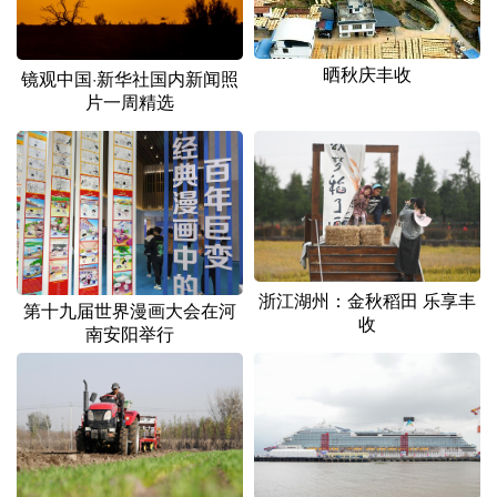
山东
河南
湖北
湖南
广东
广西
海南
重庆
晒秋庆丰收
镜观中国·新华社国内新闻照
四川
贵州
云南
西藏
片一周精选
陕西
甘肃
青海
宁夏
新疆
内蒙古
黑龙江
多语种频道
浙江湖州：金秋稻田 乐享丰
第十九届世界漫画大会在河
English
Español
Français
عربى
收
南安阳举行
Русский язык
日本語
한국어
Deutsch
Português