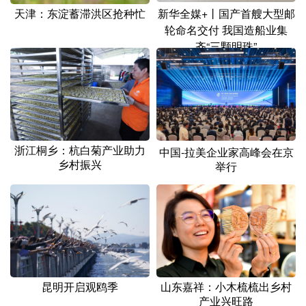
天津：东淀蓄滞洪区抢种忙
新华全媒+丨国产首艘大型邮
轮命名交付 我国造船业集
齐“三颗明珠”
浙江桐乡：杭白菊产业助力
中国-拉美企业家高峰会在京
乡村振兴
举行
昆明开启观鸥季
山东嘉祥：小木梳梳出乡村
产业兴旺路