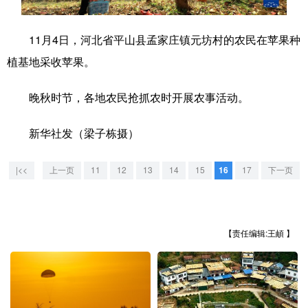
学术中国
乡村振兴
银龄
溯源中国
11月4日，河北省平山县孟家庄镇元坊村的农民在苹果种
城市
旅游
能源
会展
植基地采收苹果。
彩票
娱乐
时尚
悦读
晚秋时节，各地农民抢抓农时开展农事活动。
公益
一带一路
亚太网
上市公司
新华社发（梁子栋摄）
文化产业
|<<
上一页
11
12
13
14
15
16
17
下一页
地方频道
北京
天津
河北
山西
【责任编辑:王頔 】
辽宁
吉林
上海
江苏
浙江
安徽
福建
江西