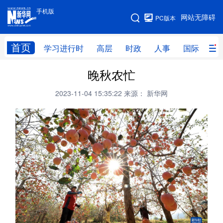
手机版
手机版
网站无障碍
PC版本
网站地图
首页
学习进行时
高层
时政
人事
国际
财
晚秋农忙
学习进行时
高层
时政
人事
2023-11-04 15:35:22
来源： 新华网
国际
财经
网评
港澳
台湾
思客智库
全球连线
教育
科技
科创
量子
体育
文化
书画
健康
军事
访谈
视频
图片
政务
法律
中央文件
金融
汽车
食品
人居
信息化
数字经济