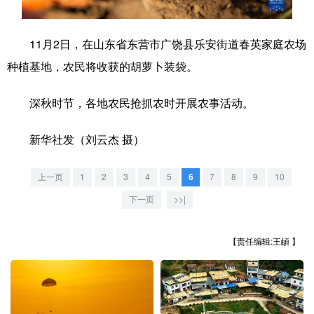
学术中国
乡村振兴
银龄
溯源中国
11月2日，在山东省东营市广饶县乐安街道春英家庭农场
城市
旅游
能源
会展
种植基地，农民将收获的胡萝卜装袋。
彩票
娱乐
时尚
悦读
深秋时节，各地农民抢抓农时开展农事活动。
公益
一带一路
亚太网
上市公司
新华社发（刘云杰 摄）
文化产业
上一页
1
2
3
4
5
6
7
8
9
10
地方频道
下一页
>>|
北京
天津
河北
山西
【责任编辑:王頔 】
辽宁
吉林
上海
江苏
浙江
安徽
福建
江西