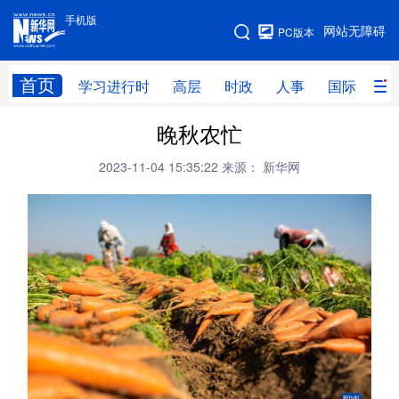
手机版
手机版
网站无障碍
PC版本
网站地图
首页
学习进行时
高层
时政
人事
国际
财
晚秋农忙
学习进行时
高层
时政
人事
2023-11-04 15:35:22
来源： 新华网
国际
财经
网评
港澳
台湾
思客智库
全球连线
教育
科技
科创
量子
体育
文化
书画
健康
军事
访谈
视频
图片
政务
法律
中央文件
金融
汽车
食品
人居
信息化
数字经济