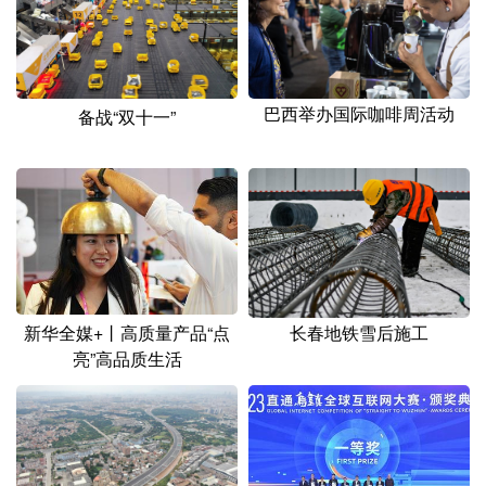
山东
河南
湖北
湖南
广东
广西
海南
重庆
四川
贵州
云南
西藏
巴西举办国际咖啡周活动
备战“双十一”
陕西
甘肃
青海
宁夏
新疆
内蒙古
黑龙江
多语种频道
English
Español
Français
عربى
长春地铁雪后施工
新华全媒+丨高质量产品“点
亮”高品质生活
Русский язык
日本語
한국어
Deutsch
Português