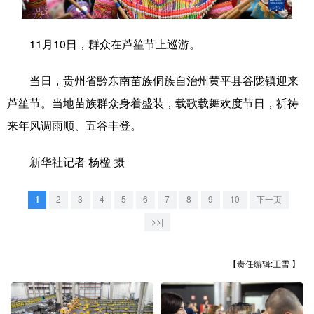
学术中国
乡村振兴
银龄
溯源中国
11月10日，群众在芦笙节上巡游。
城市
旅游
能源
会展
当日，贵州省黔东南苗族侗族自治州黄平县谷陇镇迎来
彩票
娱乐
时尚
悦读
芦笙节。当地苗族群众身着盛装，载歌载舞欢度节日，祈祷
公益
一带一路
亚太网
上市公司
来年风调雨顺、五谷丰登。
文化产业
新华社记者 杨楹 摄
地方频道
1
2
3
4
5
6
7
8
9
10
下一页
>>|
北京
天津
河北
山西
辽宁
吉林
上海
江苏
【责任编辑:王雪 】
浙江
安徽
福建
江西