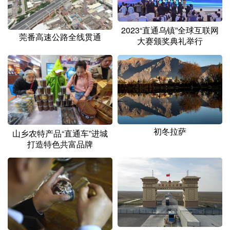
2023“直通乌镇”全球互联网
莞番高速公路全线贯通
大赛颁奖典礼举行
初冬拉萨
山乡农特产品“直通车”进城
打造特色共富品牌