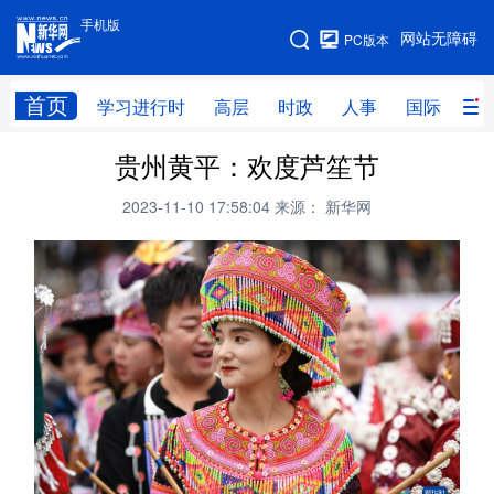
手机版
手机版
网站无障碍
PC版本
网站地图
首页
学习进行时
高层
时政
人事
国际
财
贵州黄平：欢度芦笙节
学习进行时
高层
时政
人事
2023-11-10 17:58:04
来源： 新华网
国际
财经
网评
港澳
台湾
思客智库
全球连线
教育
科技
科创
量子
体育
文化
书画
健康
军事
访谈
视频
图片
政务
法律
中央文件
金融
汽车
食品
人居
信息化
数字经济