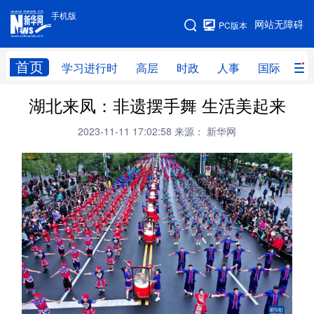
手机版
手机版
网站无障碍
PC版本
网站地图
首页
学习进行时
高层
时政
人事
国际
财
湖北来凤：非遗摆手舞 生活美起来
学习进行时
高层
时政
人事
2023-11-11 17:02:58
来源： 新华网
国际
财经
网评
港澳
台湾
思客智库
全球连线
教育
科技
科创
量子
体育
文化
书画
健康
军事
访谈
视频
图片
政务
法律
中央文件
金融
汽车
食品
人居
信息化
数字经济