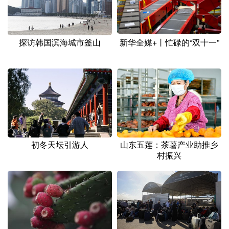
探访韩国滨海城市釜山
新华全媒+丨忙碌的“双十一”
初冬天坛引游人
山东五莲：茶薯产业助推乡
村振兴