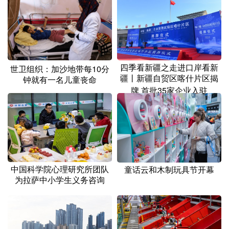
山东
河南
湖北
湖南
广东
广西
海南
重庆
四川
贵州
云南
西藏
陕西
甘肃
青海
宁夏
四季看新疆之走进口岸看新
世卫组织：加沙地带每10分
疆丨新疆自贸区喀什片区揭
钟就有一名儿童丧命
新疆
内蒙古
黑龙江
牌 首批35家企业入驻
多语种频道
English
Español
Français
عربى
中国科学院心理研究所团队
童话云和木制玩具节开幕
Русский язык
日本語
한국어
为拉萨中小学生义务咨询
Deutsch
Português