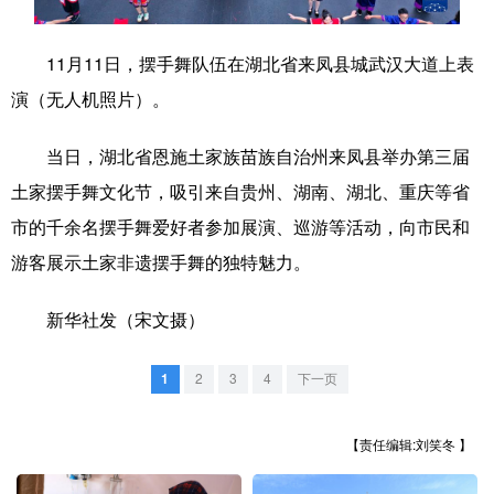
学术中国
乡村振兴
银龄
溯源中国
11月11日，摆手舞队伍在湖北省来凤县城武汉大道上表
城市
旅游
能源
会展
演（无人机照片）。
彩票
娱乐
时尚
悦读
当日，湖北省恩施土家族苗族自治州来凤县举办第三届
公益
一带一路
亚太网
上市公司
土家摆手舞文化节，吸引来自贵州、湖南、湖北、重庆等省
市的千余名摆手舞爱好者参加展演、巡游等活动，向市民和
文化产业
游客展示土家非遗摆手舞的独特魅力。
地方频道
新华社发（宋文摄）
北京
天津
河北
山西
1
2
3
4
下一页
辽宁
吉林
上海
江苏
【责任编辑:刘笑冬 】
浙江
安徽
福建
江西