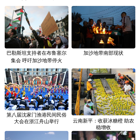
加沙地带南部现状
巴勒斯坦支持者在布鲁塞尔
集会 呼吁加沙地带停火
第八届沈家门渔港民间民俗
云南新平：收获冰糖橙 助农
大会在浙江舟山举行
稳增收