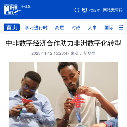
手机版
手机版
网站无障碍
PC版本
网站地图
首页
学习进行时
高层
时政
人事
国际
财
中非数字经济合作助力非洲数字化转型
学习进行时
高层
时政
人事
2023-11-12 15:28:47
来源： 新华网
国际
财经
网评
港澳
台湾
思客智库
全球连线
教育
科技
科创
量子
体育
文化
书画
健康
军事
访谈
视频
图片
政务
法律
中央文件
金融
汽车
食品
人居
信息化
数字经济