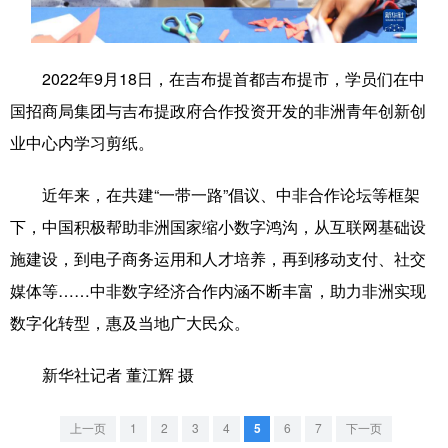
学术中国
乡村振兴
银龄
溯源中国
2022年9月18日，在吉布提首都吉布提市，学员们在中
城市
旅游
能源
会展
国招商局集团与吉布提政府合作投资开发的非洲青年创新创
彩票
娱乐
时尚
悦读
业中心内学习剪纸。
公益
一带一路
亚太网
上市公司
近年来，在共建“一带一路”倡议、中非合作论坛等框架
文化产业
下，中国积极帮助非洲国家缩小数字鸿沟，从互联网基础设
施建设，到电子商务运用和人才培养，再到移动支付、社交
地方频道
媒体等……中非数字经济合作内涵不断丰富，助力非洲实现
数字化转型，惠及当地广大民众。
北京
天津
河北
山西
辽宁
吉林
上海
江苏
新华社记者 董江辉 摄
浙江
安徽
福建
江西
上一页
1
2
3
4
5
6
7
下一页