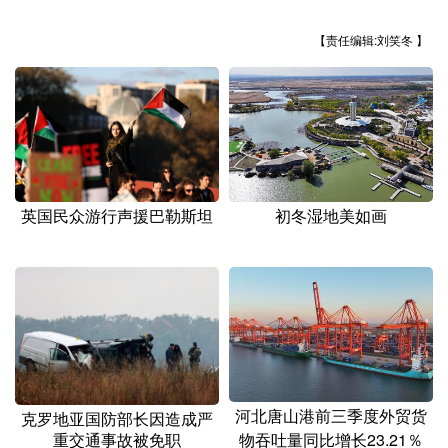
山东
河南
湖北
湖南
【责任编辑:刘笑冬 】
广东
广西
海南
重庆
四川
贵州
云南
西藏
陕西
甘肃
青海
宁夏
新疆
内蒙古
黑龙江
初冬湿地美如画
英国民众游行声援巴勒斯坦
多语种频道
English
Español
Français
عربى
Русский язык
日本語
한국어
Deutsch
Português
河北唐山港前三季度外贸货
克罗地亚国防部长因造成严
重交通事故被免职
物吞吐量同比增长23.21％