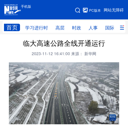
手机版
手机版
网站无障碍
PC版本
网站地图
首页
学习进行时
高层
时政
人事
国际
财
临大高速公路全线开通运行
学习进行时
高层
时政
人事
2023-11-12 16:41:00
来源： 新华网
国际
财经
网评
港澳
台湾
思客智库
全球连线
教育
科技
科创
量子
体育
文化
书画
健康
军事
访谈
视频
图片
政务
法律
中央文件
金融
汽车
食品
人居
信息化
数字经济