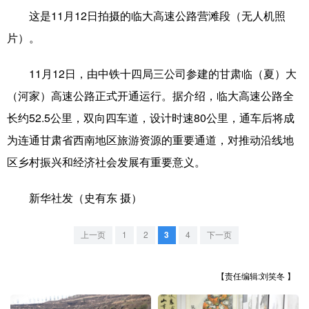
这是11月12日拍摄的临大高速公路营滩段（无人机照
学术中国
乡村振兴
银龄
溯源中国
片）。
城市
旅游
能源
会展
11月12日，由中铁十四局三公司参建的甘肃临（夏）大
彩票
娱乐
时尚
悦读
（河家）高速公路正式开通运行。据介绍，临大高速公路全
公益
一带一路
亚太网
上市公司
长约52.5公里，双向四车道，设计时速80公里，通车后将成
为连通甘肃省西南地区旅游资源的重要通道，对推动沿线地
文化产业
区乡村振兴和经济社会发展有重要意义。
地方频道
新华社发（史有东 摄）
北京
天津
河北
山西
上一页
1
2
3
4
下一页
辽宁
吉林
上海
江苏
【责任编辑:刘笑冬 】
浙江
安徽
福建
江西