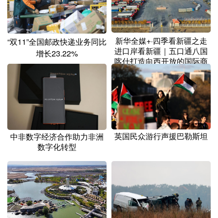
新华全媒+·四季看新疆之走
“双11”全国邮政快递业务同比
进口岸看新疆｜五口通八国
增长23.22%
喀什打造向西开放的国际商
埠
英国民众游行声援巴勒斯坦
中非数字经济合作助力非洲
数字化转型