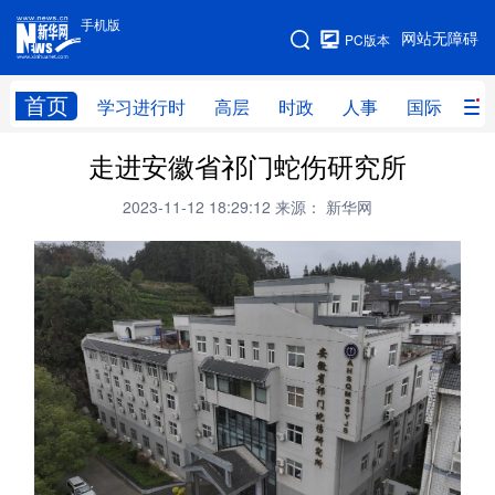
手机版
手机版
网站无障碍
PC版本
网站地图
首页
学习进行时
高层
时政
人事
国际
财
走进安徽省祁门蛇伤研究所
学习进行时
高层
时政
人事
2023-11-12 18:29:12
来源： 新华网
国际
财经
网评
港澳
台湾
思客智库
全球连线
教育
科技
科创
量子
体育
文化
书画
健康
军事
访谈
视频
图片
政务
法律
中央文件
金融
汽车
食品
人居
信息化
数字经济