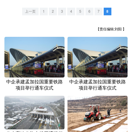
山东
河南
湖北
湖南
上一页
1
2
3
4
5
6
7
8
广东
广西
海南
重庆
四川
贵州
云南
西藏
【责任编辑:刘阳 】
陕西
甘肃
青海
宁夏
新疆
内蒙古
黑龙江
多语种频道
中企承建孟加拉国重要铁路
中企承建孟加拉国重要铁路
English
Español
Français
عربى
项目举行通车仪式
项目举行通车仪式
Русский язык
日本語
한국어
Deutsch
Português