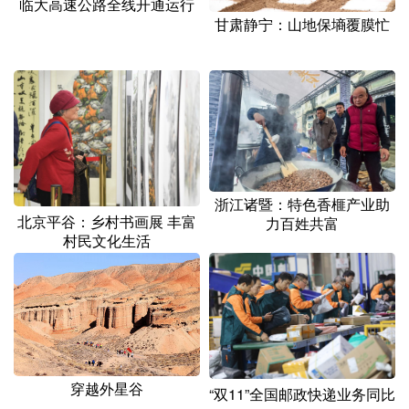
临大高速公路全线开通运行
甘肃静宁：山地保墒覆膜忙
浙江诸暨：特色香榧产业助
北京平谷：乡村书画展 丰富
力百姓共富
村民文化生活
穿越外星谷
“双11”全国邮政快递业务同比