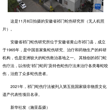
学术中国
乡村振兴
银龄
溯源中国
城市
旅游
能源
会展
这是11月8日拍摄的安徽省祁门蛇伤研究所（无人机照
片）。
彩票
娱乐
时尚
悦读
公益
一带一路
亚太网
上市公司
安徽省祁门蛇伤研究所位于安徽省黄山市祁门县，成立
于1965年，是中国首家集蛇伤研究、治疗和药物生产的科研
文化产业
机构，也是亚洲较大的蛇伤救治基地之一。 其独创的祁门蛇
伤疗法，以传统“祁门蛇药”及特色蛇伤疗法来治疗各类毒蛇咬
地方频道
伤，治愈了众多蛇伤患者。
北京
天津
河北
山西
2021年，祁门蛇伤疗法被列入第五批国家级非物质文化
辽宁
吉林
上海
江苏
遗产代表性项目名录。
浙江
安徽
福建
江西
新华社发（施亚磊摄）