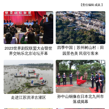
山东
河南
湖北
湖南
【责任编辑:成岚 】
广东
广西
海南
重庆
四川
贵州
云南
西藏
陕西
甘肃
青海
宁夏
新疆
内蒙古
黑龙江
四季中国｜苏州树山村：田
2023世界剧院联盟大会暨世
界交响乐北京论坛开幕
园景色美 民宿引客来
多语种频道
English
Español
Français
عربى
Русский язык
日本語
한국어
Deutsch
Português
孙中山铜像在日本北九州市
走进江苏洪泽古灌区
落成揭幕