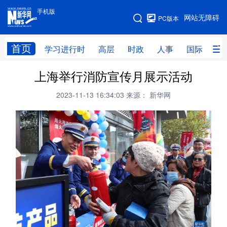
手机版
手机版
网站无障碍
PC版本
网站地图
首页
学习进行时
高层
时政
人事
国际
财
上海举行消防宣传月展示活动
学习进行时
高层
时政
人事
2023-11-13 16:34:03
来源： 新华网
国际
财经
网评
港澳
台湾
思客智库
全球连线
教育
科技
科创
量子
体育
文化
书画
健康
军事
访谈
视频
图片
政务
法律
中央文件
金融
汽车
食品
人居
信息化
数字经济