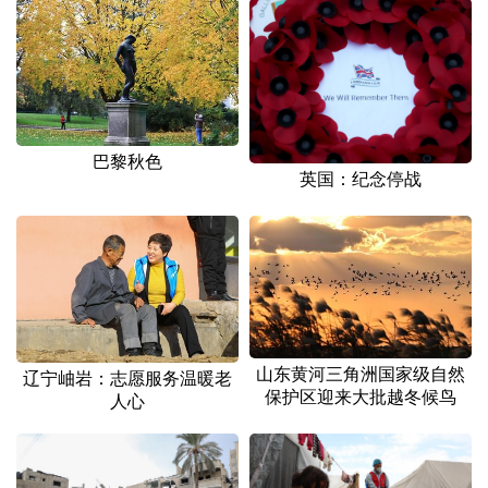
巴黎秋色
英国：纪念停战
山东黄河三角洲国家级自然
辽宁岫岩：志愿服务温暖老
保护区迎来大批越冬候鸟
人心