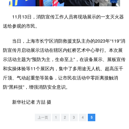
学术中国
乡村振兴
银龄
溯源中国
11月13日，消防宣传工作人员将现场展示的一支灭火器
城市
旅游
能源
会展
送给参观的市民。
彩票
娱乐
时尚
悦读
当日，上海市长宁区消防救援支队主办的2023年“119”消
公益
一带一路
亚太网
上市公司
防宣传月启动展示活动在辖区内虹桥艺术中心举行。本次展
示活动主题为“预防为主，生命至上”，在设备展示、展板宣传
文化产业
和实操体验等11个展区内，集中了多用途无人机、超高压千
斤顶、气动起重垫等装备，让市民在活动中零距离接触消
地方频道
防“黑科技”，增强消防安全意识。
北京
天津
河北
山西
新华社记者 方喆 摄
辽宁
吉林
上海
江苏
上一页
1
2
3
4
5
浙江
安徽
福建
江西