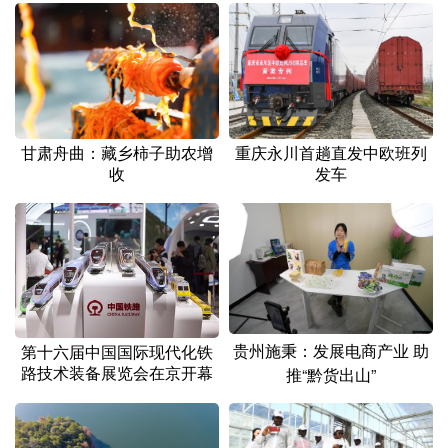
重庆永川首趟直发中欧班列
甘肃舟曲：藏乡柿子助农增
发车
收
贵州施秉：发展电商产业 助
第十六届中国国际现代化铁
路技术装备展览会在京开幕
推“黔货出山”