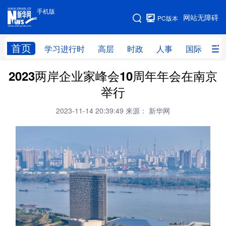
手机版
手机版
网站无障碍
PC版本
网站地图
首页
学习进行时
高层
时政
人事
国际
财
2023两岸企业家峰会10周年年会在南京
学习进行时
高层
时政
人事
举行
国际
财经
网评
港澳
2023-11-14 20:39:49
来源： 新华网
台湾
思客智库
全球连线
教育
科技
科创
量子
体育
文化
书画
健康
军事
访谈
视频
图片
政务
法律
中央文件
金融
汽车
食品
人居
信息化
数字经济