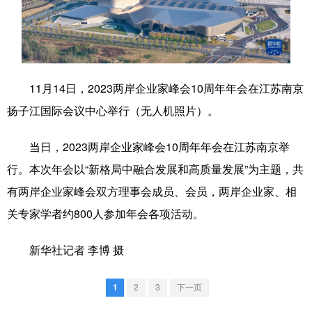
学术中国
乡村振兴
银龄
溯源中国
城市
旅游
能源
会展
彩票
娱乐
时尚
悦读
11月14日，2023两岸企业家峰会10周年年会在江苏南京
扬子江国际会议中心举行（无人机照片）。
公益
一带一路
亚太网
上市公司
文化产业
当日，2023两岸企业家峰会10周年年会在江苏南京举
行。本次年会以“新格局中融合发展和高质量发展”为主题，共
有两岸企业家峰会双方理事会成员、会员，两岸企业家、相
地方频道
关专家学者约800人参加年会各项活动。
北京
天津
河北
山西
新华社记者 李博 摄
辽宁
吉林
上海
江苏
浙江
安徽
福建
江西
1
2
3
下一页