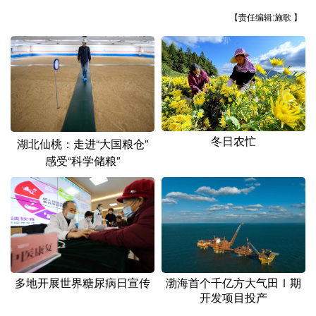
山东
河南
湖北
湖南
【责任编辑:施歌 】
广东
广西
海南
重庆
四川
贵州
云南
西藏
陕西
甘肃
青海
宁夏
新疆
内蒙古
黑龙江
冬日农忙
湖北仙桃：走进“大国粮仓”
感受“科学储粮”
多语种频道
English
Español
Français
عربى
Русский язык
日本語
한국어
Deutsch
Português
渤海首个千亿方大气田Ⅰ期
多地开展世界糖尿病日宣传
开发项目投产