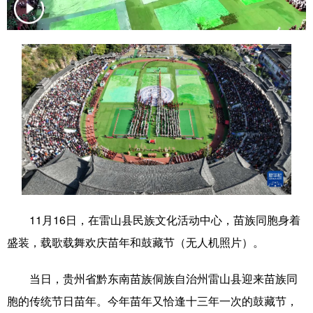
学术中国
乡村振兴
银龄
溯源中国
城市
旅游
能源
会展
彩票
娱乐
时尚
悦读
公益
一带一路
亚太网
上市公司
文化产业
地方频道
11月16日，在雷山县民族文化活动中心，苗族同胞身着
北京
天津
河北
山西
盛装，载歌载舞欢庆苗年和鼓藏节（无人机照片）。
辽宁
吉林
上海
江苏
当日，贵州省黔东南苗族侗族自治州雷山县迎来苗族同
浙江
安徽
福建
江西
胞的传统节日苗年。今年苗年又恰逢十三年一次的鼓藏节，