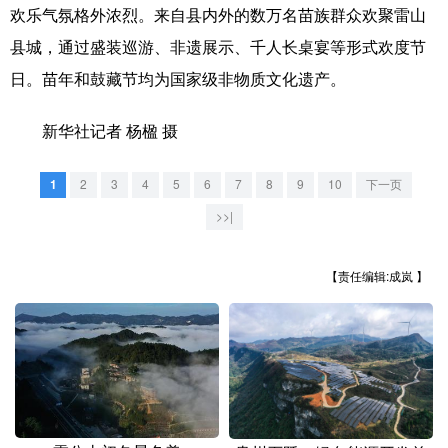
山东
河南
湖北
湖南
欢乐气氛格外浓烈。来自县内外的数万名苗族群众欢聚雷山
广东
广西
海南
重庆
县城，通过盛装巡游、非遗展示、千人长桌宴等形式欢度节
日。苗年和鼓藏节均为国家级非物质文化遗产。
四川
贵州
云南
西藏
陕西
甘肃
青海
宁夏
新华社记者 杨楹 摄
新疆
内蒙古
黑龙江
1
2
3
4
5
6
7
8
9
10
下一页
>>|
多语种频道
【责任编辑:成岚 】
English
Español
Français
عربى
Русский язык
日本語
한국어
Deutsch
Português