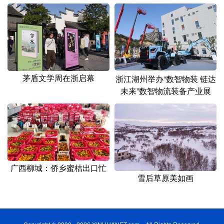
茅盾文学周在浙启幕
浙江湖州举办“数智物装 链达
未来”数智物流装备产业展
广西柳城：侨乡蜜桔出口忙
雪后草原美如画