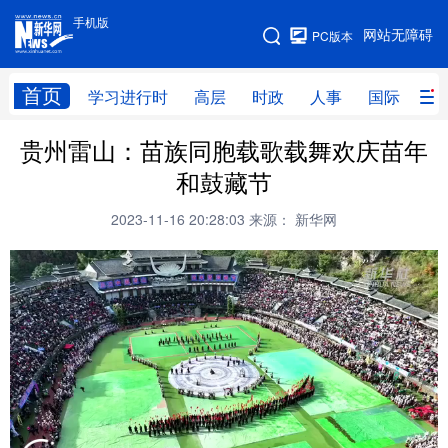
手机版
手机版
网站无障碍
PC版本
网站地图
首页
学习进行时
高层
时政
人事
国际
财
贵州雷山：苗族同胞载歌载舞欢庆苗年
学习进行时
高层
时政
人事
和鼓藏节
国际
财经
网评
港澳
2023-11-16 20:28:03
来源： 新华网
台湾
思客智库
全球连线
教育
科技
科创
量子
体育
文化
书画
健康
军事
访谈
视频
图片
政务
法律
中央文件
金融
汽车
食品
人居
信息化
数字经济