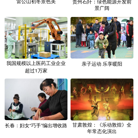
雷公山初冬景色美
贵州石阡：绿色能源开发前
景广阔
我国规模以上医药工业企业
亲子运动 乐享暖阳
超过1万家
甘肃敦煌：《乐动敦煌》全
长春：妇女“巧手”编出增收路
年常态化演出