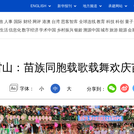
ENGLISH
新华报刊
地方频道
承建网站
政
人事
国际
财经
网评
港澳
台湾
思客智库
全球连线
教育
科技
科创
量子
生活
信息化
数字经济
学术中国
乡村振兴
银龄
溯源中国
城市
旅游
能源
会
雷山：苗族同胞载歌载舞欢庆
字体：
小
中
大
分享到：