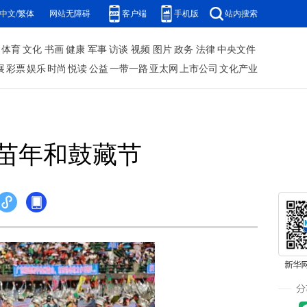
中文/繁体
网站无障碍
客户端
手机版
站内搜索
体育
文化
书画
健康
军事
访谈
视频
图片
政务
法律
中央文件
展
彩票
娱乐
时尚
悦读
公益
一带一路
亚太网
上市公司
文化产业
苗年和鼓藏节