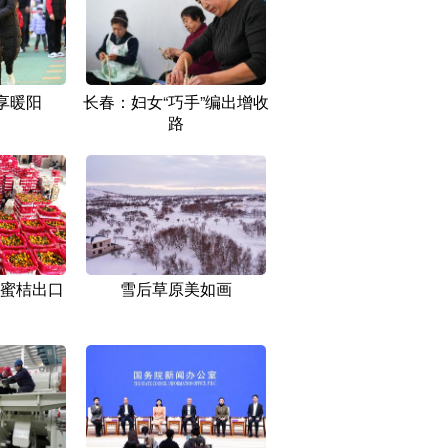
享暖阳
长春：妇女“巧手”编出增收
路
蜜桔出口
雪后草原美如画