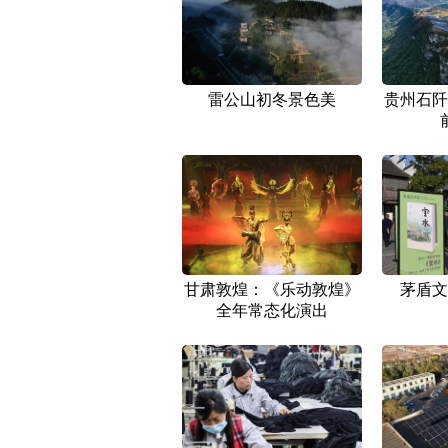
雷公山初冬景色美
贵州石阡
甘肃敦煌：《乐动敦煌》
茅盾文
全年常态化演出