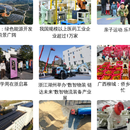
：绿色能源开发
我国规模以上医药工业企
亲子运动 乐
前景广阔
业超过1万家
学周在浙启幕
广西柳城：侨乡
浙江湖州举办“数智物装 链
忙
达未来”数智物流装备产业
展