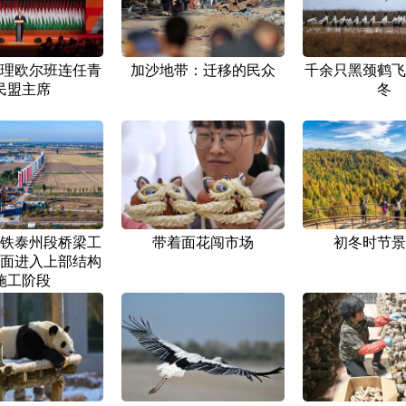
理欧尔班连任青
加沙地带：迁移的民众
千余只黑颈鹤飞
民盟主席
冬
铁泰州段桥梁工
带着面花闯市场
初冬时节景
面进入上部结构
施工阶段