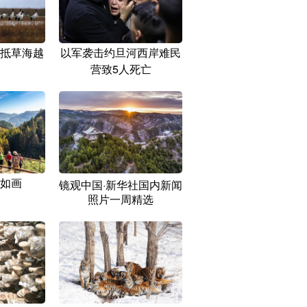
抵草海越
以军袭击约旦河西岸难民
营致5人死亡
如画
镜观中国·新华社国内新闻
照片一周精选