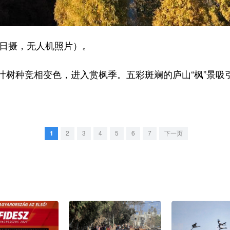
日摄，无人机照片）。
种竞相变色，进入赏枫季。五彩斑斓的庐山“枫”景吸
1
2
3
4
5
6
7
下一页