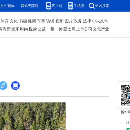
中文/繁体
网站无障碍
客户端
手机版
站内搜索
体育
文化
书画
健康
军事
访谈
视频
图片
政务
法律
中央文件
展
彩票
娱乐
时尚
悦读
公益
一带一路
亚太网
上市公司
文化产业