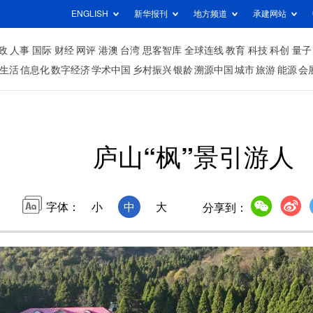
ENGLISH
新华报刊
地方频道
承建网站
政
人事
国际
财经
网评
港澳
台湾
思客智库
全球连线
教育
科技
科创
量子
生活
信息化
数字经济
学术中国
乡村振兴
银龄
溯源中国
城市
旅游
能源
会
庐山“枫”景引游人
字体：
小
中
大
分享到：