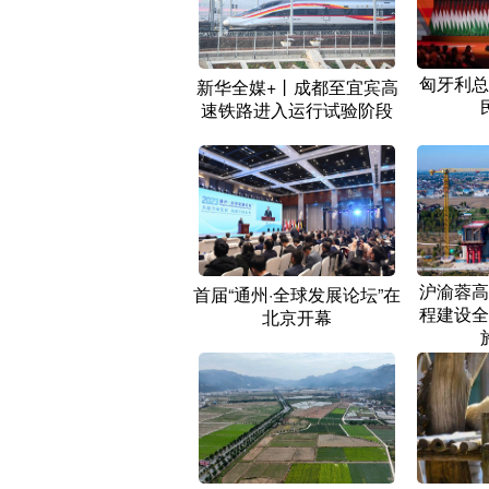
匈牙利总
新华全媒+丨成都至宜宾高
速铁路进入运行试验阶段
沪渝蓉高
首届“通州·全球发展论坛”在
程建设全
北京开幕