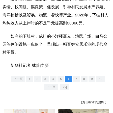
山东
河南
湖北
湖南
实情、找问题、谋良策、促发展，引导村民发展水产养殖、
广东
广西
海南
重庆
海洋捕捞以及贸易、物流、餐饮等产业。2022年，下岐村人
四川
贵州
云南
西藏
均纯收入从上岸时的不足千元提高到30360元。
陕西
甘肃
青海
宁夏
如今的下岐村，成排的小洋楼矗立，渔民广场、白马公
新疆
内蒙古
黑龙江
园等休闲设施一应俱全，呈现出一幅百姓安居乐业的现代乡
村图景。
多语种频道
新华社记者 林善传 摄
English
Español
Français
عربى
上一页
1
2
3
4
5
6
7
8
9
10
Русский язык
日本語
한국어
下一页
>>|
Deutsch
Português
【责任编辑:周楚卿 】