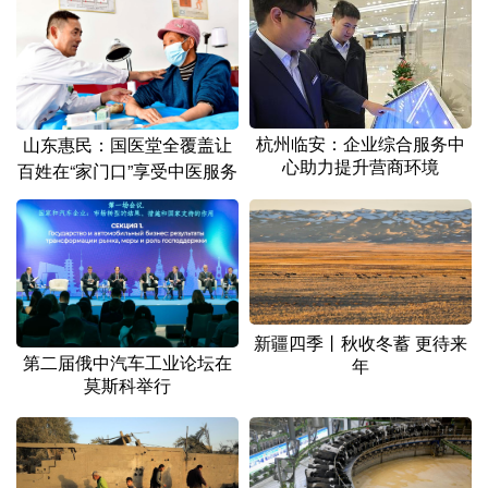
杭州临安：企业综合服务中
山东惠民：国医堂全覆盖让
心助力提升营商环境
百姓在“家门口”享受中医服务
新疆四季丨秋收冬蓄 更待来
第二届俄中汽车工业论坛在
年
莫斯科举行