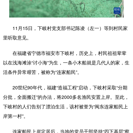
学术中国
乡村振兴
银龄
溯源中国
城市
旅游
能源
会展
11月15日，下岐村党支部书记陈凌（左一）等到村民家
彩票
娱乐
时尚
悦读
里听取意见。
公益
一带一路
亚太网
上市公司
在福建省宁德市福安市下岐村，历史上，村民祖祖辈辈
文化产业
以在浅海滩涂“讨小海”为生，一条小木船就是几代人的家，生
活条件异常艰苦，被称为“连家船民”。
地方频道
20世纪90年代，福建“造福工程”启动，下岐村采取“分期
分批，全面搬迁”的办法，将2000多名渔民安置上岸。至此，
北京
天津
河北
山西
下岐村的人们告别了漂泊生活，该村被誉为“闽东连家船民上
辽宁
吉林
上海
江苏
岸第一村”。
浙江
安徽
福建
江西
连家船民上岸定居后，当地的党员干部坚持“四下基层”察