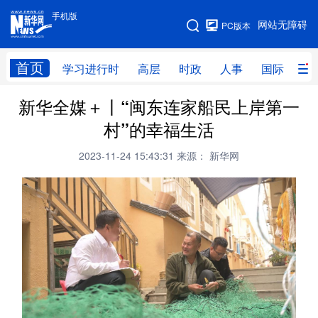
手机版
手机版
网站无障碍
PC版本
网站地图
首页
学习进行时
高层
时政
人事
国际
财
新华全媒＋丨“闽东连家船民上岸第一
学习进行时
高层
时政
人事
村”的幸福生活
国际
财经
网评
港澳
2023-11-24 15:43:31
来源： 新华网
台湾
思客智库
全球连线
教育
科技
科创
量子
体育
文化
书画
健康
军事
访谈
视频
图片
政务
法律
中央文件
金融
汽车
食品
人居
信息化
数字经济