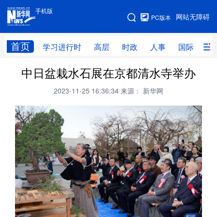
手机版
手机版
网站无障碍
PC版本
网站地图
首页
学习进行时
高层
时政
人事
国际
财
中日盆栽水石展在京都清水寺举办
学习进行时
高层
时政
人事
2023-11-25 16:36:34
来源： 新华网
国际
财经
网评
港澳
台湾
思客智库
全球连线
教育
科技
科创
量子
体育
文化
书画
健康
军事
访谈
视频
图片
政务
法律
中央文件
金融
汽车
食品
人居
信息化
数字经济