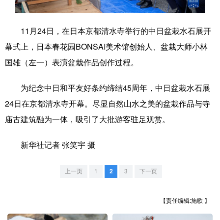
学术中国
乡村振兴
银龄
溯源中国
11月24日，在日本京都清水寺举行的中日盆栽水石展开
城市
旅游
能源
会展
幕式上，日本春花园BONSAI美术馆创始人、盆栽大师小林
彩票
娱乐
时尚
悦读
国雄（左一）表演盆栽作品创作过程。
公益
一带一路
亚太网
上市公司
为纪念中日和平友好条约缔结45周年，中日盆栽水石展
文化产业
24日在京都清水寺开幕。尽显自然山水之美的盆栽作品与寺
庙古建筑融为一体，吸引了大批游客驻足观赏。
地方频道
新华社记者 张笑宇 摄
北京
天津
河北
山西
上一页
1
2
3
下一页
辽宁
吉林
上海
江苏
【责任编辑:施歌 】
浙江
安徽
福建
江西