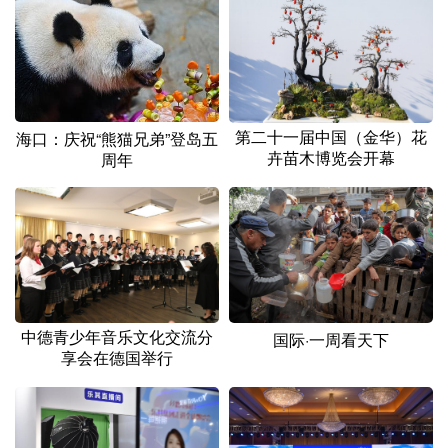
山东
河南
湖北
湖南
广东
广西
海南
重庆
四川
贵州
云南
西藏
陕西
甘肃
青海
宁夏
第二十一届中国（金华）花
海口：庆祝“熊猫兄弟”登岛五
卉苗木博览会开幕
周年
新疆
内蒙古
黑龙江
多语种频道
English
Español
Français
عربى
Русский язык
日本語
한국어
中德青少年音乐文化交流分
国际·一周看天下
享会在德国举行
Deutsch
Português