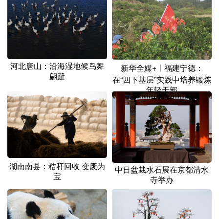
山东
河南
湖北
湖南
广东
广西
海南
重庆
四川
贵州
云南
西藏
陕西
甘肃
青海
宁夏
河北唐山：沿海湿地候鸟舞
新华全媒+丨福建宁德：
翩跹
在“四下基层”实践中培养锻炼
新疆
内蒙古
黑龙江
年轻干部
多语种频道
English
Español
Français
عربى
Русский язык
日本語
한국어
湖南南县：秸秆回收 变废为
中日盆栽水石展在京都清水
宝
寺举办
Deutsch
Português