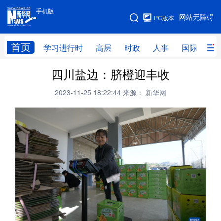
手机版
手机版
网站无障碍
PC版本
网站地图
首页
学习进行时
高层
时政
人事
国际
财
四川盐边：脐橙迎丰收
学习进行时
高层
时政
人事
2023-11-25 18:22:44
来源： 新华网
国际
财经
网评
港澳
台湾
思客智库
全球连线
教育
科技
科创
量子
体育
文化
书画
健康
军事
访谈
视频
图片
政务
法律
中央文件
金融
汽车
食品
人居
信息化
数字经济