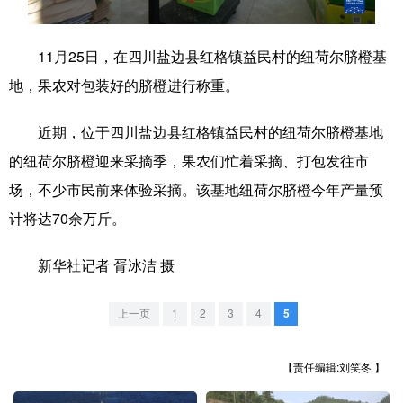
学术中国
乡村振兴
银龄
溯源中国
11月25日，在四川盐边县红格镇益民村的纽荷尔脐橙基
城市
旅游
能源
会展
地，果农对包装好的脐橙进行称重。
彩票
娱乐
时尚
悦读
近期，位于四川盐边县红格镇益民村的纽荷尔脐橙基地
公益
一带一路
亚太网
上市公司
的纽荷尔脐橙迎来采摘季，果农们忙着采摘、打包发往市
文化产业
场，不少市民前来体验采摘。该基地纽荷尔脐橙今年产量预
计将达70余万斤。
地方频道
新华社记者 胥冰洁 摄
北京
天津
河北
山西
上一页
1
2
3
4
5
辽宁
吉林
上海
江苏
【责任编辑:刘笑冬 】
浙江
安徽
福建
江西