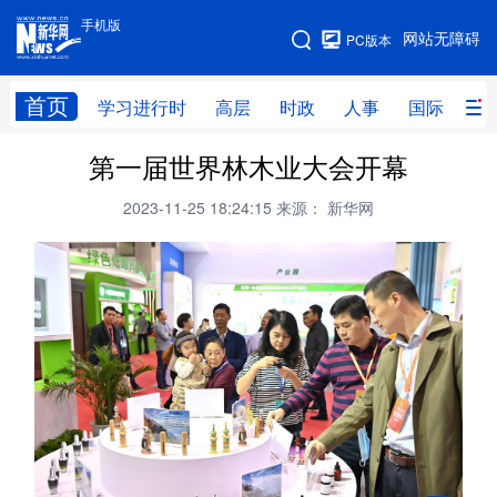
手机版
手机版
网站无障碍
PC版本
网站地图
首页
学习进行时
高层
时政
人事
国际
财
第一届世界林木业大会开幕
学习进行时
高层
时政
人事
2023-11-25 18:24:15
来源： 新华网
国际
财经
网评
港澳
台湾
思客智库
全球连线
教育
科技
科创
量子
体育
文化
书画
健康
军事
访谈
视频
图片
政务
法律
中央文件
金融
汽车
食品
人居
信息化
数字经济