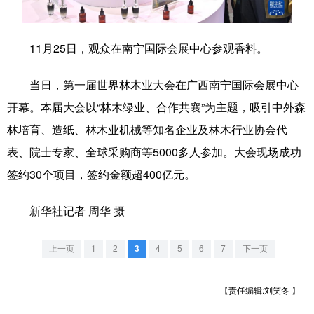
学术中国
乡村振兴
银龄
溯源中国
11月25日，观众在南宁国际会展中心参观香料。
城市
旅游
能源
会展
当日，第一届世界林木业大会在广西南宁国际会展中心
彩票
娱乐
时尚
悦读
开幕。本届大会以“林木绿业、合作共襄”为主题，吸引中外森
公益
一带一路
亚太网
上市公司
林培育、造纸、林木业机械等知名企业及林木行业协会代
文化产业
表、院士专家、全球采购商等5000多人参加。大会现场成功
签约30个项目，签约金额超400亿元。
地方频道
新华社记者 周华 摄
北京
天津
河北
山西
上一页
1
2
3
4
5
6
7
下一页
辽宁
吉林
上海
江苏
浙江
安徽
福建
江西
【责任编辑:刘笑冬 】