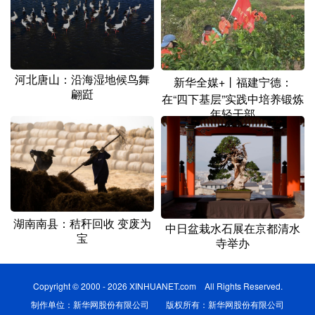
河北唐山：沿海湿地候鸟舞
新华全媒+丨福建宁德：
翩跹
在“四下基层”实践中培养锻炼
年轻干部
湖南南县：秸秆回收 变废为
中日盆栽水石展在京都清水
宝
寺举办
Copyright © 2000 - 2026 XINHUANET.com All Rights Reserved.
制作单位：新华网股份有限公司 版权所有：新华网股份有限公司