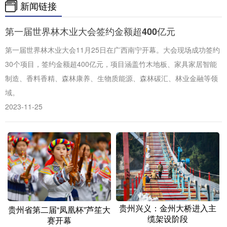
山东
河南
湖北
湖南
新闻链接
广东
广西
海南
重庆
第一届世界林木业大会签约金额超400亿元
四川
贵州
云南
西藏
第一届世界林木业大会11月25日在广西南宁开幕。大会现场成功签约
30个项目，签约金额超400亿元，项目涵盖竹木地板、家具家居智能
陕西
甘肃
青海
宁夏
制造、香料香精、森林康养、生物质能源、森林碳汇、林业金融等领
新疆
内蒙古
黑龙江
域。
2023-11-25
多语种频道
English
Español
Français
عربى
Русский язык
日本語
한국어
Deutsch
Português
贵州兴义：金州大桥进入主
贵州省第二届“凤凰杯”芦笙大
缆架设阶段
赛开幕