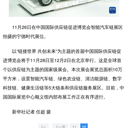
学术中国
乡村振兴
银龄
溯源中国
城市
旅游
能源
会展
11月26日在中国国际供应链促进博览会智能汽车链展区
彩票
娱乐
时尚
悦读
拍摄的宁德时代展位。
公益
一带一路
亚太网
上市公司
以“链接世界 共创未来”为主题的首届中国国际供应链促
文化产业
进博览会将于11月28日至12月2日在北京举行。这是全球首
个以供应链为主题的国家级展会。本次展会展览总面积10万
平方米，设置智能汽车链、绿色农业链、清洁能源链、数字
地方频道
科技链、健康生活链等5大链条和供应链服务展区。目前，中
北京
天津
河北
山西
国国际展览中心顺义馆内部布展工作正在有序进行。
辽宁
吉林
上海
江苏
新华社记者 任超 摄
浙江
安徽
福建
江西
|<<
上一页
11
12