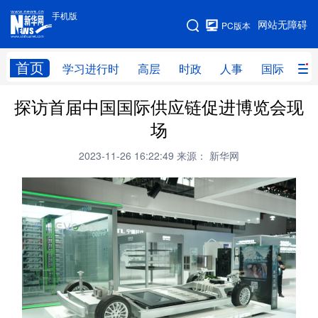
手机版
手机版
网站无障碍
PC版本
网站地图
首页
学习进行时
高层
时政
人事
国际
财
探访首届中国国际供应链促进博览会现
学习进行时
高层
时政
人事
场
国际
财经
网评
港澳
2023-11-26 16:22:49
来源： 新华网
台湾
思客智库
全球连线
教育
科技
科创
量子
体育
文化
书画
健康
军事
访谈
视频
图片
政务
法律
中央文件
金融
汽车
食品
人居
信息化
数字经济