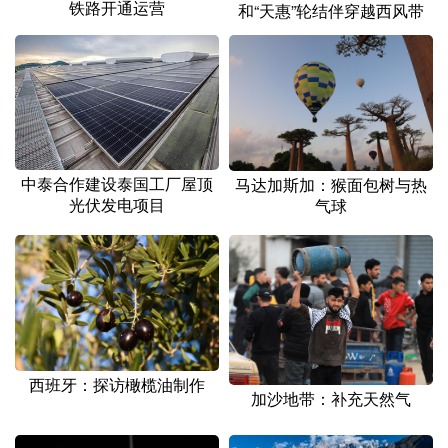
铁路开通运营
和“天惠”轮结伴穿越西风带
中泰合作建设泰国工厂屋顶
马达加斯加：猴面包树与热
光伏发电项目
气球
西班牙：探访橄榄油制作
加沙地带：补充天然气