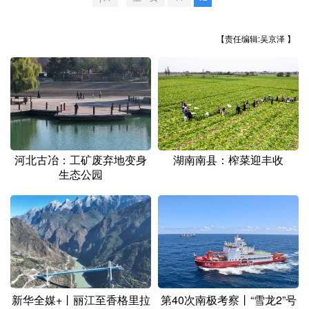
山东
河南
湖北
湖南
广东
广西
海南
重庆
【责任编辑:吴京泽 】
四川
贵州
云南
西藏
陕西
甘肃
青海
宁夏
新疆
内蒙古
黑龙江
河北古冶：工矿废弃地变身
湖南南县：榨菜迎丰收
多语种频道
生态公园
English
Español
Français
عربى
Русский язык
日本語
한국어
Deutsch
Português
新华全媒+丨丽江至香格里拉
第40次南极考察丨“雪龙2”号