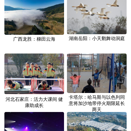
山东
河南
湖北
湖南
广东
广西
海南
重庆
四川
贵州
云南
西藏
陕西
甘肃
青海
宁夏
湖南岳阳：小天鹅舞动洞庭
广西龙胜：梯田云海
新疆
内蒙古
黑龙江
多语种频道
English
Español
Français
عربى
卡塔尔：哈马斯与以色列同
Русский язык
日本語
한국어
河北石家庄：活力大课间 健
意将加沙地带停火期限延长
康助成长
两天
Deutsch
Português