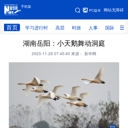
手机版
手机版
网站无障碍
PC版本
网站地图
首页
学习进行时
高层
时政
人事
国际
财
湖南岳阳：小天鹅舞动洞庭
学习进行时
高层
时政
人事
2023-11-28 07:45:40
来源： 新华网
国际
财经
网评
港澳
台湾
思客智库
全球连线
教育
科技
科创
量子
体育
文化
书画
健康
军事
访谈
视频
图片
政务
法律
中央文件
金融
汽车
食品
人居
信息化
数字经济