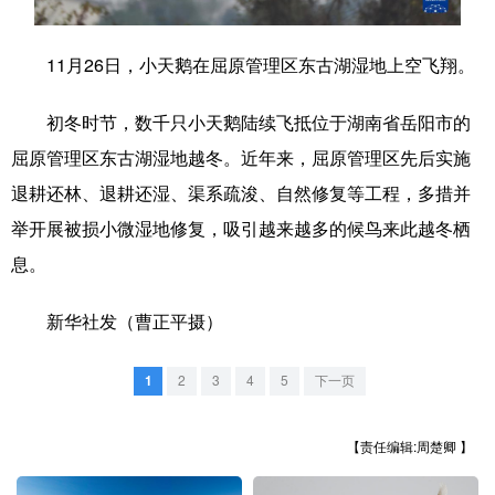
学术中国
乡村振兴
银龄
溯源中国
11月26日，小天鹅在屈原管理区东古湖湿地上空飞翔。
城市
旅游
能源
会展
初冬时节，数千只小天鹅陆续飞抵位于湖南省岳阳市的
彩票
娱乐
时尚
悦读
屈原管理区东古湖湿地越冬。近年来，屈原管理区先后实施
公益
一带一路
亚太网
上市公司
退耕还林、退耕还湿、渠系疏浚、自然修复等工程，多措并
举开展被损小微湿地修复，吸引越来越多的候鸟来此越冬栖
文化产业
息。
地方频道
新华社发（曹正平摄）
北京
天津
河北
山西
1
2
3
4
5
下一页
辽宁
吉林
上海
江苏
【责任编辑:周楚卿 】
浙江
安徽
福建
江西